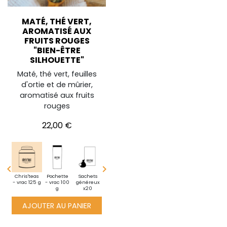
MATÉ, THÉ VERT,
AROMATISÉ AUX
FRUITS ROUGES
"BIEN-ÊTRE
SILHOUETTE"
Maté, thé vert, feuilles
d'ortie et de mûrier,
aromatisé aux fruits
rouges
Prix
22,00 €


i
Chris'teas
Pochette
Sachets
Découverte
BoiteXXL
Mini
Chris'teas
te -
- vrac 125 g
- vrac 100
généreux
- vrac 25 g
1 kg de thé
pochette -
- vrac 125 g
10g
g
x20
en vrac
vrac 10g
AJOUTER AU PANIER