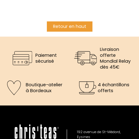
Retour en haut
Livraison
Paiement
offerte
sécurisé
Mondial Relay
dès 45€
Boutique-atelier
4 échantillons
à Bordeaux
offerts
×
5€ offerts sur votre prochaine
commande
192 avenue de St-Médard,
Eysines