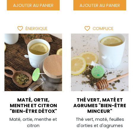
AJOUTER AU PANIER
AJOUTER AU PANIER
favorite_border
favorite_border
ÉNERGIQUE
COMPLICE
MATÉ, ORTIE,
THÉ VERT, MATÉ ET
MENTHE ET CITRON
AGRUMES "BIEN-ÊTRE
"BIEN-ÊTRE DÉTOX"
MINCEUR"
Maté, ortie, menthe et
Thé vert, maté, feuilles
citron
d'orties et d'agrumes