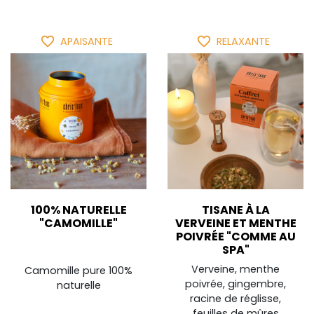
favorite_border
favorite_border
APAISANTE
RELAXANTE
100% NATURELLE
TISANE À LA
"CAMOMILLE"
VERVEINE ET MENTHE
POIVRÉE "COMME AU
SPA"
Verveine, menthe
Camomille pure 100%
poivrée, gingembre,
naturelle
racine de réglisse,
feuilles de mûres