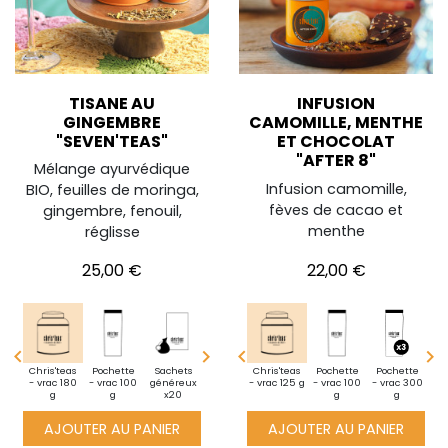
TISANE AU
INFUSION
GINGEMBRE
CAMOMILLE, MENTHE
"SEVEN'TEAS"
ET CHOCOLAT
"AFTER 8"
Mélange ayurvédique
Infusion camomille,
BIO, feuilles de moringa,
fèves de cacao et
gingembre, fenouil,
menthe
réglisse
Prix
Prix
25,00 €
22,00 €




i
Chris'teas
Sachets
Pochette
Découverte
Sachets
Découverte
Mini
Chris'teas
BoiteXXL
Pochette
Mini
Pochette
Chris'teas
Po
te -
- vrac 180
généreux
- vrac 100
- vrac 25 g
généreux
pochette -
- vrac 30 g
- vrac 125 g
1 kg de thé
- vrac 100
pochette -
- vrac 300
- vrac 180
- v
10g
g
x20
g
x20
vrac 10g
en vrac
vrac 10g
g
g
g
AJOUTER AU PANIER
AJOUTER AU PANIER