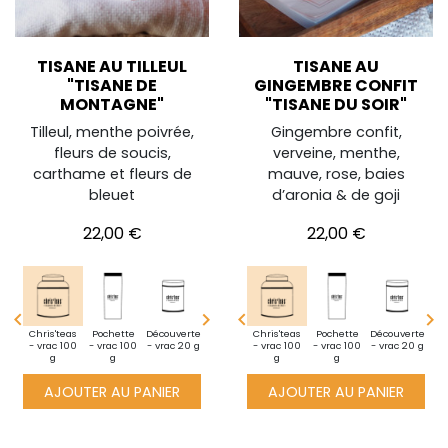
TISANE AU TILLEUL
TISANE AU
"TISANE DE
GINGEMBRE CONFIT
MONTAGNE"
"TISANE DU SOIR"
Tilleul, menthe poivrée,
Gingembre confit,
fleurs de soucis,
verveine, menthe,
carthame et fleurs de
mauve, rose, baies
bleuet
d’aronia & de goji
Prix
Prix
22,00 €
22,00 €




i
Chris'teas
Pochette
Pochette
Découverte
Découverte
Mini
Mini
Chris'teas
Chris'teas
Pochette
Pochette
Découverte
Découverte
te -
- vrac 100
- vrac 100
- vrac 100
- vrac 20 g
- vrac 20 g
pochette -
pochette -
- vrac 100
- vrac 100
- vrac 100
- vrac 100
- vrac 20 g
- vrac 20 g
poc
10g
g
g
g
vrac 10g
vrac 10g
g
g
g
g
vr
AJOUTER AU PANIER
AJOUTER AU PANIER