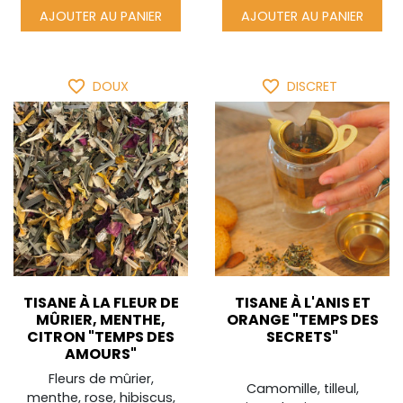
AJOUTER AU PANIER
AJOUTER AU PANIER
favorite_border
favorite_border
DOUX
DISCRET
TISANE À LA FLEUR DE
TISANE À L'ANIS ET
MÛRIER, MENTHE,
ORANGE "TEMPS DES
CITRON "TEMPS DES
SECRETS"
AMOURS"
Fleurs de mûrier,
Camomille, tilleul,
menthe, rose, hibiscus,