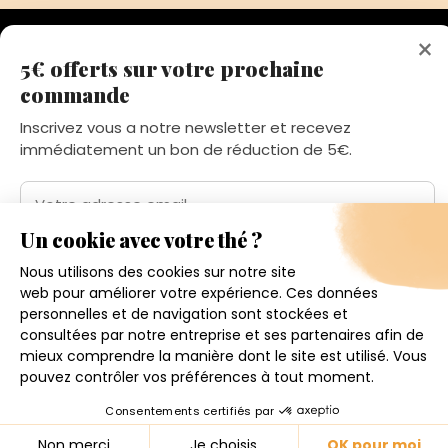
×
5€ offerts sur votre prochaine
commande
192 avenue de St-Médard,
Eysines
Inscrivez vous a notre newsletter et recevez
Du lundi au vendredi de 12h à 19h
immédiatement un bon de réduction de 5€.
Votre adresse email
Conditions générales de ventes
Mentions légales
J'accepte de recevoir la newsletter et j'ai pris connaissance
de la politique de confidentialité.
Politique de confidentialité
Contact
Je m'inscris
© 2026 - CHRIS'TEAS
4.6
★
★
★
★
★
158 avis