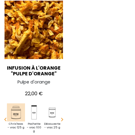
INFUSION À L'ORANGE
"PULPE D'ORANGE"
Pulpe d'orange
Prix
22,00 €


i
Chris'teas
Pochette
Découverte
Mini
Chris'teas
Pochette
Découverte
te -
- vrac 125 g
- vrac 100
- vrac 25 g
pochette -
- vrac 125 g
- vrac 100
- vrac 25 g
10g
g
vrac 10g
g