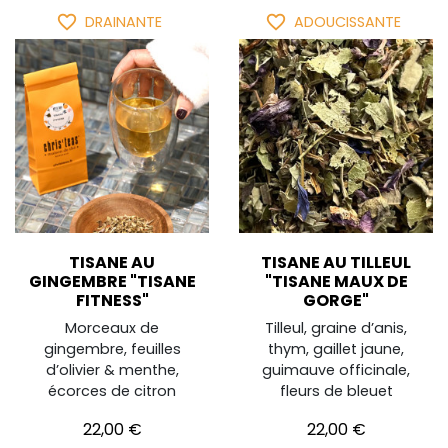
favorite_border
favorite_border
DRAINANTE
ADOUCISSANTE
TISANE AU
TISANE AU TILLEUL
GINGEMBRE "TISANE
"TISANE MAUX DE
FITNESS"
GORGE"
Morceaux de
Tilleul, graine d’anis,
gingembre, feuilles
thym, gaillet jaune,
d’olivier & menthe,
guimauve officinale,
écorces de citron
fleurs de bleuet
Prix
Prix
22,00 €
22,00 €