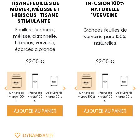
TISANE FEUILLES DE
INFUSION 100%
MÛRIER, MÉLISSE ET
NATURELLE
HIBISCUS "TISANE
"VERVEINE"
STIMULANTE"
Feuilles de mûrier,
Grandes feuilles de
mélisse, citronnelle,
verveine pure 100%
hibiscus, verveine,
naturelles
écorces d’orange
Prix
Prix
22,00 €
22,00 €




i
Chris'teas
Pochette
Pochette
Découverte
Découverte
Mini
Mini
Chris'teas
Chris'teas
Pochette
Pochette
Découverte
Découverte
te -
- vrac 100
- vrac 100
- vrac 100
- vrac 20 g
- vrac 20 g
pochette -
pochette -
- vrac 80 g
- vrac 100
- vrac 100
- vrac 100
- vrac 20 g
- vrac 20 g
poc
10g
g
g
g
vrac 10g
vrac 10g
g
g
g
vr
AJOUTER AU PANIER
AJOUTER AU PANIER
favorite_border
DYNAMISANTE