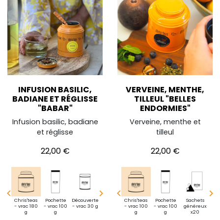
INFUSION BASILIC,
VERVEINE, MENTHE,
BADIANE ET RÉGLISSE
TILLEUL "BELLES
"BABAR"
ENDORMIES"
Infusion basilic, badiane
Verveine, menthe et
et réglisse
tilleul
Prix
Prix
22,00 €
22,00 €




i
Chris'teas
BoiteXXL
Pochette
BoiteXXL
Découverte
Mini
BoiteXXL
Chris'teas
Mini
Pochette
Chris'teas
Sachets
Pochette
Déc
te -
- vrac 180
1 kg de thé
- vrac 100
50 sachets
- vrac 30 g
pochette -
1 kg de thé
- vrac 100
pochette -
- vrac 100
- vrac 180
généreux
- vrac 100
- v
10g
g
en vrac
g
vrac 10g
en vrac
vrac 10g
g
g
g
x20
g