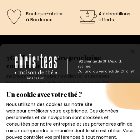
Boutique-atelier
4 échantillons
à Bordeaux
offerts
×
5€ offerts sur votre prochaine
commande
192 avenue de St-Médard,
Eysines
Inscrivez vous a notre newsletter et recevez
Du lundi au vendredi de 12h à 19h
immédiatement un bon de réduction de 5€.
Votre adresse email
Conditions générales de ventes
Mentions légales
J'accepte de recevoir la newsletter et j'ai pris connaissance
de la politique de confidentialité.
Politique de confidentialité
Contact
Je m'inscris
© 2026 - CHRIS'TEAS