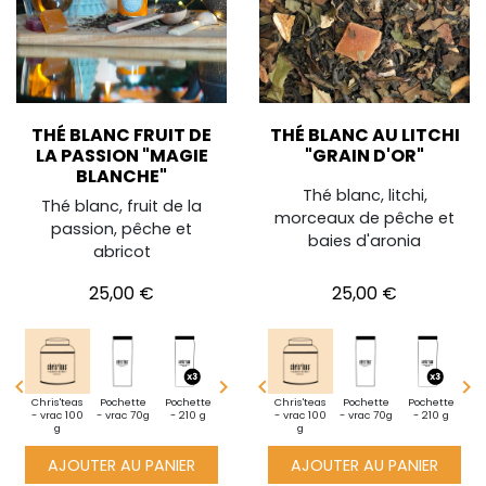
THÉ BLANC FRUIT DE
THÉ BLANC AU LITCHI
LA PASSION "MAGIE
"GRAIN D'OR"
BLANCHE"
Thé blanc, litchi,
Thé blanc, fruit de la
morceaux de pêche et
passion, pêche et
baies d'aronia
abricot
Prix
Prix
25,00 €
25,00 €




i
Chris'teas
Découverte
Pochette
BoiteXXL
Pochette
Mini
Pochette
Chris'teas
Découverte
Pochette
Mini
Pochette
Chris'teas
Po
te -
- vrac 100
- vrac 25 g
- vrac 70g
1 kg de thé
- 210 g
pochette -
- 350 g
- vrac 100
- vrac 25 g
- vrac 70g
pochette -
- 210 g
- vrac 100
-
10g
g
en vrac
vrac 10g
g
vrac 10g
g
AJOUTER AU PANIER
AJOUTER AU PANIER