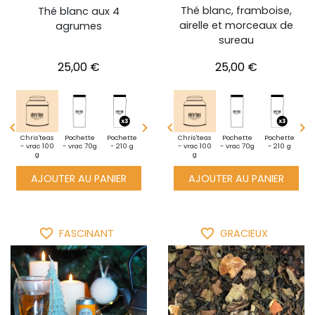
Thé blanc, framboise,
Thé blanc aux 4
airelle et morceaux de
agrumes
sureau
Prix
Prix
25,00 €
25,00 €




i
Chris'teas
Pochette
Pochette
Découverte
Pochette
Mini
Pochette
Chris'teas
Découverte
Pochette
Mini
Pochette
Chris'teas
Po
te -
- vrac 100
- 350 g
- vrac 70g
- vrac 25 g
- 210 g
pochette -
- 350 g
- vrac 100
- vrac 25 g
- vrac 70g
pochette -
- 210 g
- vrac 100
-
10g
g
vrac 10g
g
vrac 10g
g
AJOUTER AU PANIER
AJOUTER AU PANIER
favorite_border
favorite_border
FASCINANT
GRACIEUX