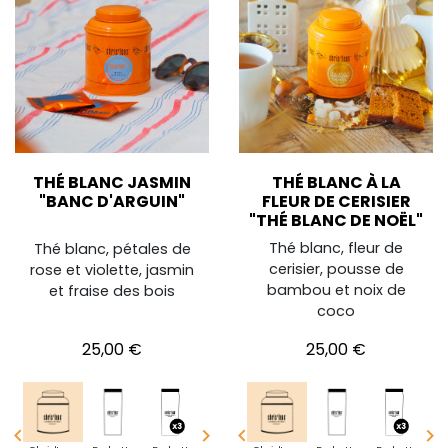
THÉ BLANC JASMIN
THÉ BLANC À LA
"BANC D'ARGUIN"
FLEUR DE CERISIER
"THÉ BLANC DE NOËL"
Thé blanc, fleur de
Thé blanc, pétales de
cerisier, pousse de
rose et violette, jasmin
bambou et noix de
et fraise des bois
coco
Prix
Prix
25,00 €
25,00 €



