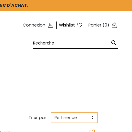
45€ D'ACHAT.
Connexion
Wishlist
Panier
(
0
)

Trier par :