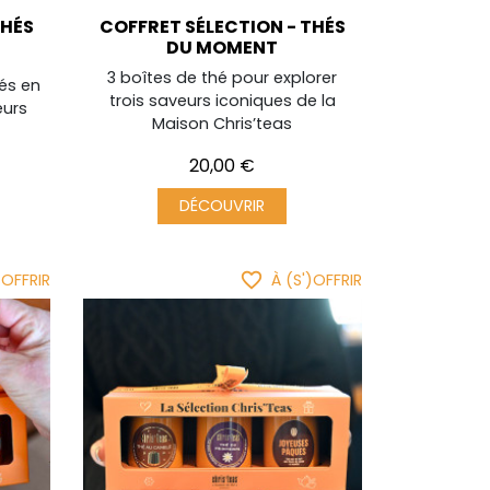
THÉS
COFFRET SÉLECTION - THÉS
DU MOMENT
3 boîtes de thé pour explorer
hés en
trois saveurs iconiques de la
eurs
Maison Chris’teas
Prix
20,00 €
DÉCOUVRIR
favorite_border
)OFFRIR
À (S')OFFRIR