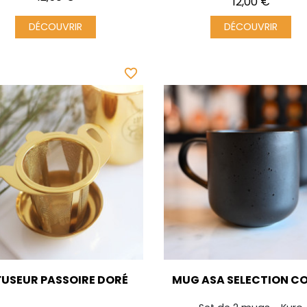
Prix
12,00 €
DÉCOUVRIR
DÉCOUVRIR
favorite_border
FUSEUR PASSOIRE DORÉ
MUG ASA SELECTION C