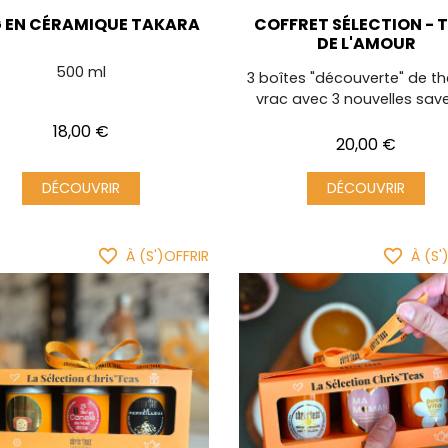
 EN CÉRAMIQUE TAKARA
COFFRET SÉLECTION - 
DE L'AMOUR
500 ml
3 boîtes "découverte" de t
vrac avec 3 nouvelles sav
Prix
18,00 €
Prix
20,00 €
DÉCOUVRIR
DÉCOUVRIR
favorite_border
favorite_border
À (S')OFFRIR
À (S'