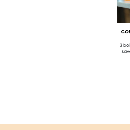
COF
3 bo
sav