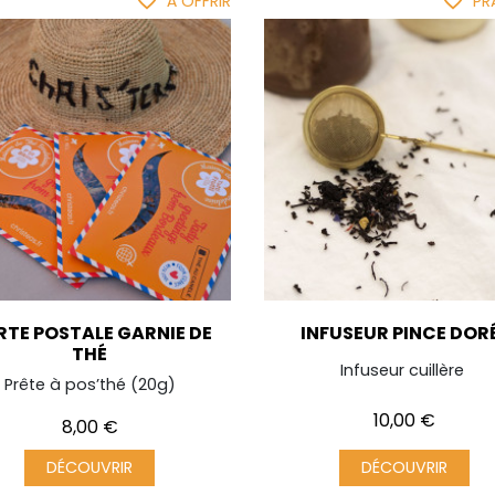
favorite_border
favorite_border
À OFFRIR
PR
TE POSTALE GARNIE DE
INFUSEUR PINCE DOR
THÉ
Infuseur cuillère
Prête à pos’thé (20g)
Prix
10,00 €
Prix
8,00 €
DÉCOUVRIR
DÉCOUVRIR