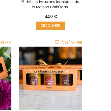
16 thés et infusions iconiques de
la Maison Chris'teas.
Prix
18,00 €
DÉCOUVRIR
favorite_border
)OFFRIR
À (S')OFFRIR