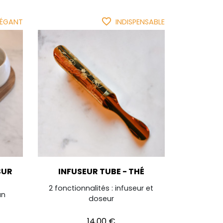
favorite_border
LÉGANT
INDISPENSABLE
SUR
INFUSEUR TUBE - THÉ
2 fonctionnalités : infuseur et
un
doseur
Prix
14,00 €