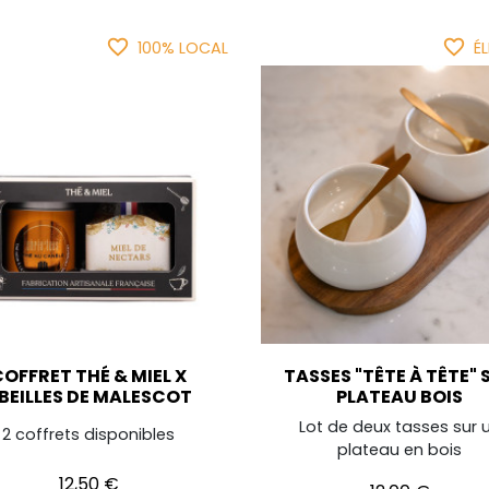
favorite_border
favorite_border
100% LOCAL
É
COFFRET THÉ & MIEL X
TASSES "TÊTE À TÊTE" 
BEILLES DE MALESCOT
PLATEAU BOIS
Lot de deux tasses sur 
2 coffrets disponibles
plateau en bois
Prix
12,50 €