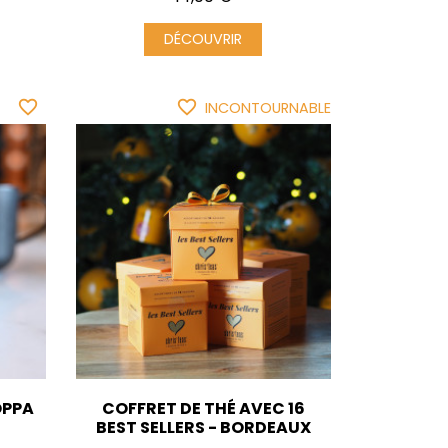
DÉCOUVRIR
favorite_border
favorite_border
INCONTOURNABLE
OPPA
COFFRET DE THÉ AVEC 16
BEST SELLERS - BORDEAUX