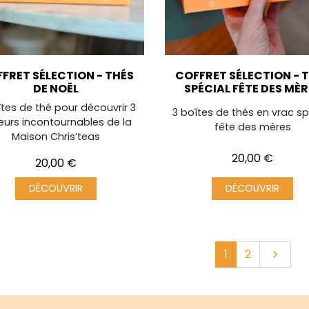
FRET SÉLECTION - THÉS
COFFRET SÉLECTION - 
DE NOËL
SPÉCIAL FÊTE DES MÈR
îtes de thé pour découvrir 3
3 boîtes de thés en vrac sp
eurs incontournables de la
fête des mères
Maison Chris’teas
Prix
20,00 €
Prix
20,00 €
DÉCOUVRIR
DÉCOUVRIR
Suivant
1
2
