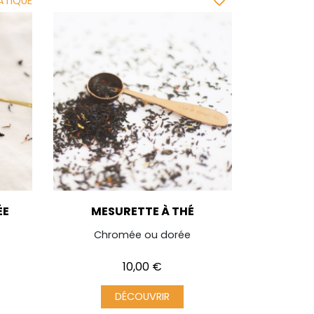
favorite_border
ATIQUE
ÉE
MESURETTE À THÉ
Chromée ou dorée
Prix
10,00 €
DÉCOUVRIR