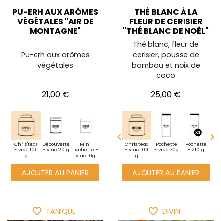
PU-ERH AUX ARÔMES
THÉ BLANC À LA
VÉGÉTALES "AIR DE
FLEUR DE CERISIER
MONTAGNE"
"THÉ BLANC DE NOËL"
Thé blanc, fleur de
Pu-erh aux arômes
cerisier, pousse de
végétales
bambou et noix de
coco
Prix
Prix
21,00 €
25,00 €


Chris'teas
Pochette
Découverte
Découverte
Mini
Mini
Chris'teas
Pochette
Pochette
Po
- vrac 100
- 350 g
- vrac 20 g
- vrac 25 g
pochette -
pochette -
- vrac 100
- vrac 70g
- 210 g
-
g
vrac 10g
vrac 10g
g
AJOUTER AU PANIER
AJOUTER AU PANIER
favorite_border
favorite_border
TANIQUE
DIVIN