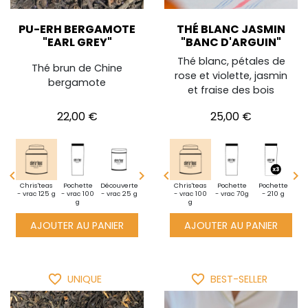
PU-ERH BERGAMOTE
THÉ BLANC JASMIN
"EARL GREY"
"BANC D'ARGUIN"
Thé blanc, pétales de
Thé brun de Chine
rose et violette, jasmin
bergamote
et fraise des bois
Prix
Prix
22,00 €
25,00 €




i
Chris'teas
BoiteXXL
Pochette
BoiteXXL
Découverte
Mini
Mini
Chris'teas
Chris'teas
Pochette
Pochette
Pochette
Découverte
Po
te -
- vrac 125 g
1 kg de thé
- vrac 100
50 sachets
- vrac 25 g
pochette -
pochette -
- vrac 100
- vrac 125 g
- vrac 70g
- vrac 100
- 210 g
- vrac 25 g
-
10g
en vrac
g
vrac 10g
vrac 10g
g
g
AJOUTER AU PANIER
AJOUTER AU PANIER
favorite_border
favorite_border
UNIQUE
BEST-SELLER