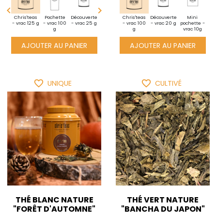


i
Chris'teas
Pochette
Découverte
Mini
Chris'teas
Chris'teas
Découverte
Pochette
Découverte
Mini
te -
- vrac 125 g
- vrac 100
- vrac 25 g
pochette -
- vrac 100
- vrac 125 g
- vrac 20 g
- vrac 100
pochette -
- vrac 25 g
10g
g
vrac 10g
g
g
vrac 10g
AJOUTER AU PANIER
AJOUTER AU PANIER
favorite_border
favorite_border
UNIQUE
CULTIVÉ
THÉ BLANC NATURE
THÉ VERT NATURE
"FORÊT D'AUTOMNE"
"BANCHA DU JAPON"