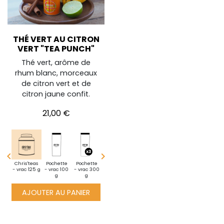
THÉ VERT AU CITRON
VERT "TEA PUNCH"
Thé vert, arôme de
rhum blanc, morceaux
de citron vert et de
citron jaune confit.
Prix
21,00 €


i
Chris'teas
Pochette
Pochette
Pochette
Sachets
Découverte
BoiteXXL
te -
- vrac 125 g
- vrac 100
- vrac 300
- vrac 500
généreux
- vrac 25 g
1 kg de thé
10g
g
g
g
x20
en vrac
AJOUTER AU PANIER