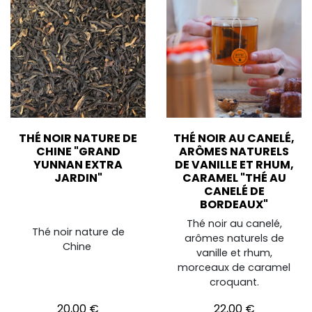
THÉ NOIR NATURE DE
THÉ NOIR AU CANELÉ,
CHINE "GRAND
ARÔMES NATURELS
YUNNAN EXTRA
DE VANILLE ET RHUM,
JARDIN"
CARAMEL "THÉ AU
CANELÉ DE
BORDEAUX"
Thé noir au canelé,
Thé noir nature de
arômes naturels de
Chine
vanille et rhum,
morceaux de caramel
croquant.
Prix
Prix
20,00 €
22,00 €