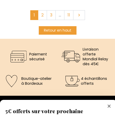
Suivant
1
2
3
…
11

Retour en haut
Livraison
Paiement
offerte
sécurisé
Mondial Relay
dès 45€
Boutique-atelier
4 échantillons
à Bordeaux
offerts
×
5€ offerts sur votre prochaine