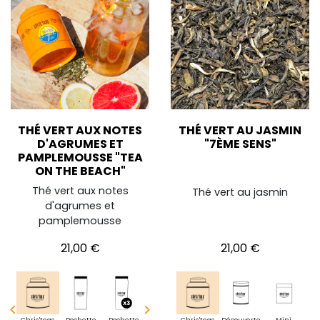
THÉ VERT AUX NOTES
THÉ VERT AU JASMIN
D'AGRUMES ET
"7ÈME SENS"
PAMPLEMOUSSE "TEA
ON THE BEACH"
Thé vert aux notes
Thé vert au jasmin
d'agrumes et
pamplemousse
Prix
Prix
21,00 €
21,00 €


i
Chris'teas
Pochette
Pochette
Pochette
Chris'teas
Découverte
Découverte
BoiteXXL
Mini
Mini