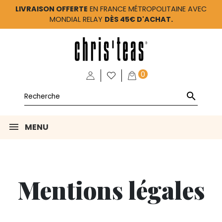
LIVRAISON OFFERTE
EN FRANCE MÉTROPOLITAINE AVEC
MONDIAL RELAY
DÈS 45€ D'ACHAT.
0

MENU
Mentions légales