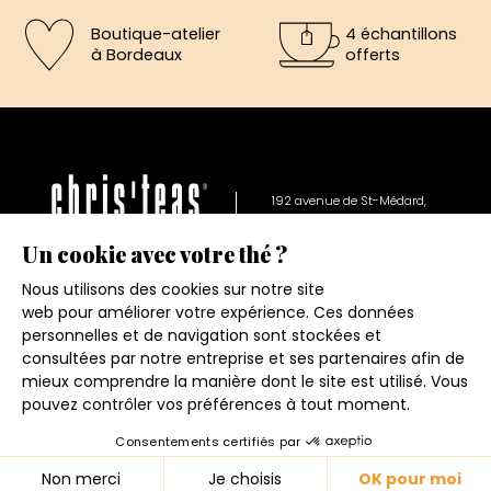
Boutique-atelier
4 échantillons
à Bordeaux
offerts
192 avenue de St-Médard,
Eysines
Du lundi au vendredi de 12h à 19h
Conditions générales de ventes
Mentions légales
Politique de confidentialité
Contact
4.6
★
★
★
★
★
© 2026 - CHRIS'TEAS
158 avis