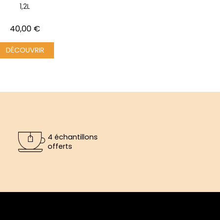
1,2L
Prix
40,00 €
DÉCOUVRIR
4 échantillons
offerts