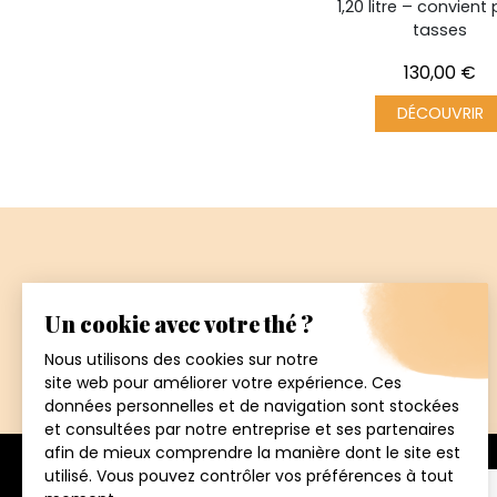
1,20 litre – convient
tasses
Prix
130,00 €
DÉCOUVRIR
Paiement
sécurisé