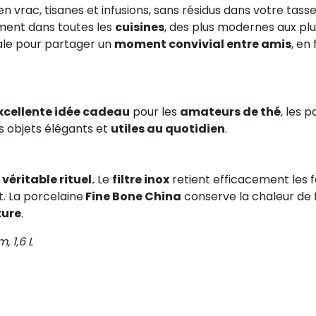
en vrac, tisanes et infusions, sans résidus dans votre tass
ement dans toutes les
cuisines
, des plus modernes aux plu
déale pour partager un
moment convivial entre amis
, en
xcellente idée cadeau
pour les
amateurs de thé
, les 
s objets élégants et
utiles au quotidien
.
éritable rituel.
Le
filtre inox
retient efficacement les fe
. La porcelaine
Fine Bone China
conserve la chaleur de
ure
.
m, 1,6 L