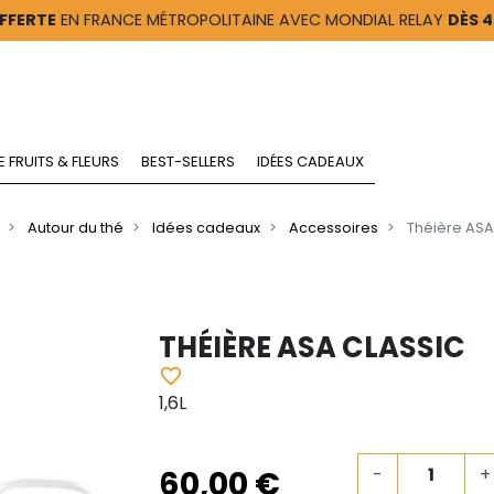
FFERTE
EN FRANCE MÉTROPOLITAINE AVEC MONDIAL RELAY
DÈS 
E FRUITS & FLEURS
BEST-SELLERS
IDÉES CADEAUX
Autour du thé
Idées cadeaux
Accessoires
Théière ASA
THÉIÈRE ASA CLASSIC
favorite_border
1,6L
60,00 €
-
+