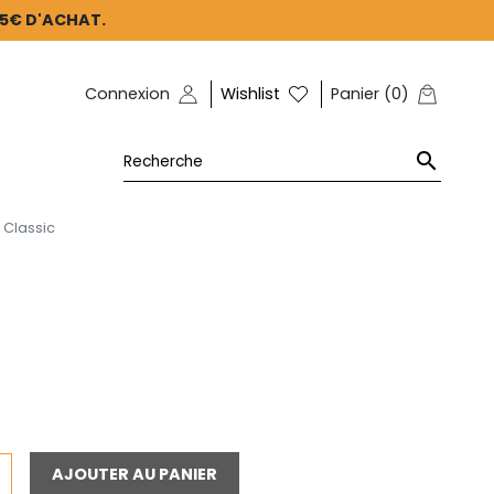
45€ D'ACHAT.
Connexion
Wishlist
Panier
(
0
)

 Classic
AJOUTER AU PANIER