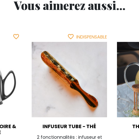
Vous aimerez aussi...
favorite_border
favorite_border
INDISPENSABLE
OIRE &
INFUSEUR TUBE - THÉ
TH
É
2 fonctionnalités : infuseur et