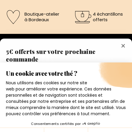
Boutique-atelier
4 échantillons
à Bordeaux
offerts
×
5€ offerts sur votre prochaine
commande
192 avenue de St-Médard,
Eysines
Inscrivez vous a notre newsletter et recevez
Du lundi au vendredi de 12h à 19h
immédiatement un bon de réduction de 5€.
Votre adresse email
Conditions générales de ventes
Mentions légales
J'accepte de recevoir la newsletter et j'ai pris connaissance
de la politique de confidentialité.
Politique de confidentialité
Contact
4.6
★
★
★
★
★
Je m'inscris
© 2026 - CHRIS'TEAS
158 avis