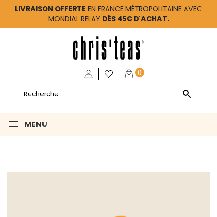
LIVRAISON OFFERTE
EN FRANCE MÉTROPOLITAINE AVEC
MONDIAL RELAY
DÈS 45€ D'ACHAT.
0

MENU