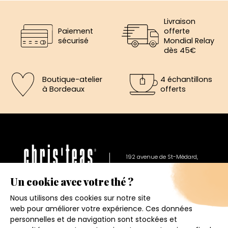
Livraison
Paiement
offerte
sécurisé
Mondial Relay
dès 45€
Boutique-atelier
4 échantillons
à Bordeaux
offerts
×
5€ offerts sur votre prochaine
commande
192 avenue de St-Médard,
Eysines
Inscrivez vous a notre newsletter et recevez
Du lundi au vendredi de 12h à 19h
immédiatement un bon de réduction de 5€.
Votre adresse email
Conditions générales de ventes