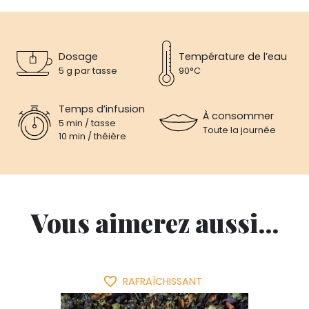
Dosage
Température de l’eau
5 g par tasse
90°C
Temps d’infusion
À consommer
5 min / tasse
Toute la journée
10 min / théière
Vous aimerez aussi...
favorite_border
RAFRAÎCHISSANT