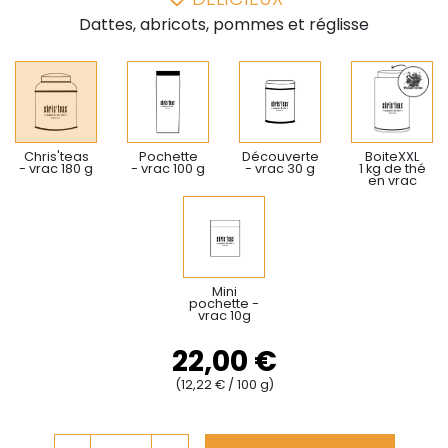
Dattes, abricots, pommes et réglisse
Chris'teas
Pochette
Découverte
BoiteXXL
- vrac 180 g
- vrac 100 g
- vrac 30 g
1 kg de thé
en vrac
Mini
pochette -
vrac 10g
22,00 €
(12,22 € / 100 g)