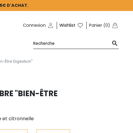
45€ D'ACHAT.
Connexion
Wishlist
Panier
(
0
)

n-Être Digestion"
RE "BIEN-ÊTRE
 et citronnelle