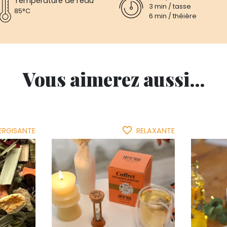
Température de l’eau
3 min / tasse
85°C
6 min / théière
Vous aimerez aussi...
favorite_border
ERGISANTE
RELAXANTE