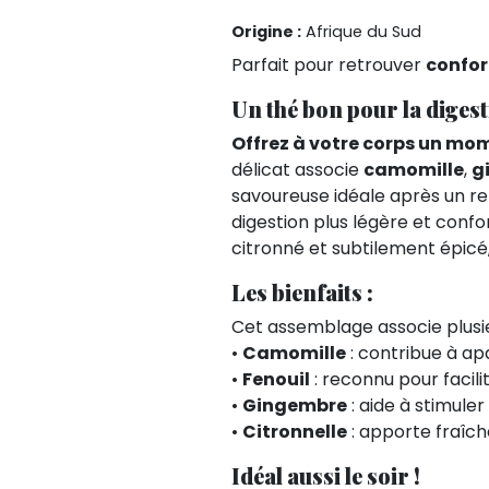
Origine :
Afrique du Sud
Parfait pour retrouver
confor
Un thé bon pour la digest
Offrez à votre corps un mo
délicat associe
camomille
,
g
savoureuse idéale après un re
digestion plus légère et confor
citronné et subtilement épicé,
Les bienfaits :
Cet assemblage associe plusieu
•
Camomille
: contribue à ap
•
Fenouil
: reconnu pour facilit
•
Gingembre
: aide à stimuler
•
Citronnelle
: apporte fraîch
Idéal aussi le soir !