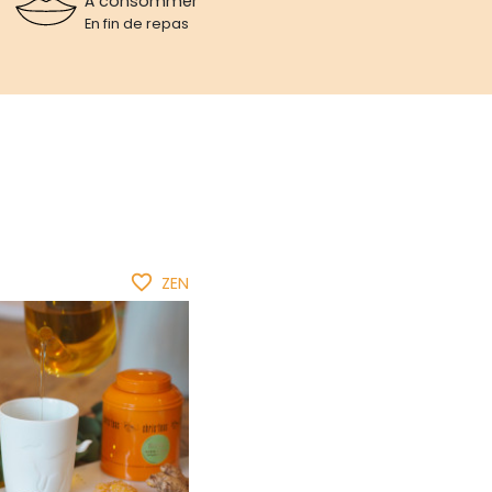
À consommer
En fin de repas
favorite_border
ZEN