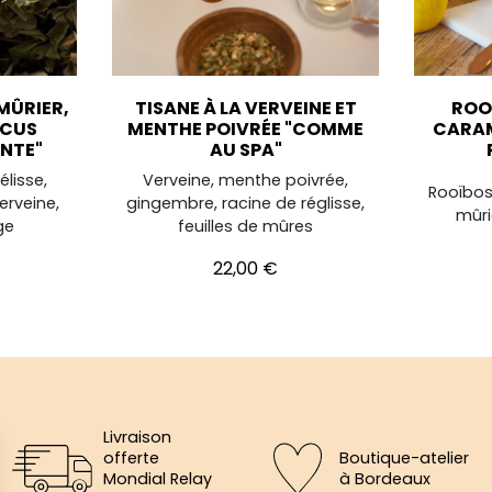
 MÛRIER,
TISANE À LA VERVEINE ET
ROO
SCUS
MENTHE POIVRÉE "COMME
CARAM
ANTE"
AU SPA"
élisse,
Verveine, menthe poivrée,
Rooïbos,
verveine,
gingembre, racine de réglisse,
mûri
ge
feuilles de mûres
Prix
22,00 €
Livraison
offerte
Boutique-atelier
Mondial Relay
à Bordeaux