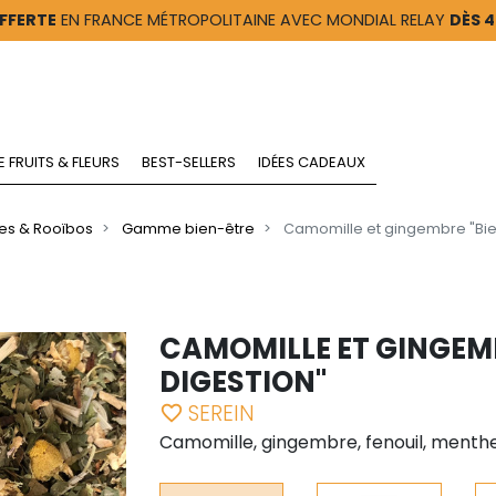
FFERTE
EN FRANCE MÉTROPOLITAINE AVEC MONDIAL RELAY
DÈS 
E FRUITS & FLEURS
BEST-SELLERS
IDÉES CADEAUX
es & Rooïbos
Gamme bien-être
Camomille et gingembre "Bie
CAMOMILLE ET GINGEMB
DIGESTION"
SEREIN
favorite_border
Camomille, gingembre, fenouil, menthe