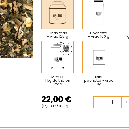
Chris'teas
Pochette
- vrac 125 g
- vrac 100 g
BoiteXXL
Mini
1 kg de thé en
pochette - vrac
vrac
10g
22,00 €
-
+
(17,60 € / 100 g)