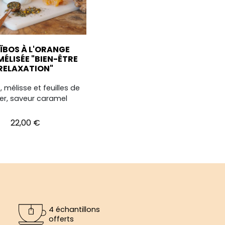
ÏBOS À L'ORANGE
ÉLISÉE "BIEN-ÊTRE
RELAXATION"
 mélisse et feuilles de
er, saveur caramel
Prix
22,00 €
4 échantillons
offerts