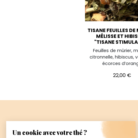
TISANE FEUILLES DE
MÉLISSE ET HIBI
"TISANE STIMUL
Feuilles de mûrier, m
citronnelle, hibiscus, 
écorces d’oran
Prix
22,00 €
Paiement
sécurisé