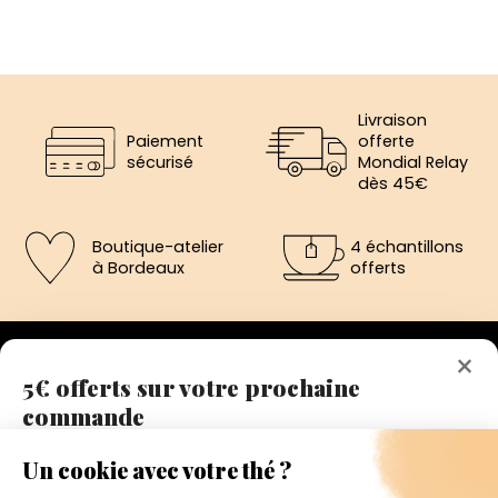
Livraison
Paiement
offerte
sécurisé
Mondial Relay
dès 45€
Boutique-atelier
4 échantillons
à Bordeaux
offerts
×
5€ offerts sur votre prochaine
commande
192 avenue de St-Médard,
Eysines
Inscrivez vous a notre newsletter et recevez
Du lundi au vendredi de 12h à 19h
immédiatement un bon de réduction de 5€.