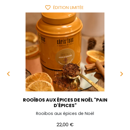
favorite_border
ÉDITION LIMITÉE


ROOÏBOS AUX ÉPICES DE NOËL "PAIN
D'ÉPICES"
Rooïbos aux épices de Noël
Prix
22,00 €