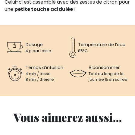
Celui-ci est assemblé avec des zestes de citron pour
une
petite touche acidulée
!
Dosage
Température de l’eau
4 g par tasse
85°C
Temps d’infusion
À consommer
4 min / tasse
Tout au long de la
8 min / théière
journée & en soirée
Vous aimerez aussi...