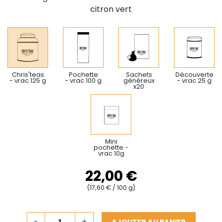
citron vert
Chris'teas
Pochette
Sachets
Découverte
- vrac 125 g
- vrac 100 g
généreux
- vrac 25 g
x20
Mini
pochette -
vrac 10g
22,00 €
(17,60 € / 100 g)
-
+
AJOUTER AU PANIER