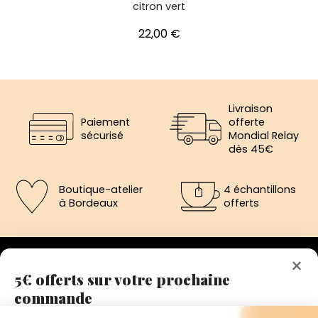
citron vert
Prix
22,00 €
Livraison
Paiement
offerte
sécurisé
Mondial Relay
dès 45€
Boutique-atelier
4 échantillons
à Bordeaux
offerts
×
5€ offerts sur votre prochaine
commande
192 avenue de St-Médard,
Eysines