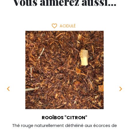
Vous aimerez aussi...
favorite_border
ACIDULÉ


ROOÏBOS "CITRON"
Thé rouge naturellement déthéiné aux écorces de