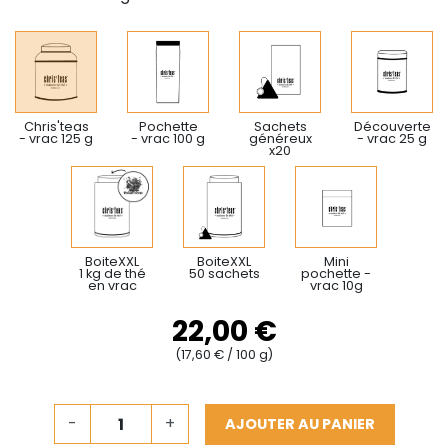
Chris'teas
Pochette
Sachets
Découverte
- vrac 125 g
- vrac 100 g
généreux
- vrac 25 g
x20
BoiteXXL
BoiteXXL
Mini
1 kg de thé
50 sachets
pochette -
en vrac
vrac 10g
22,00 €
(17,60 € / 100 g)
-
+
AJOUTER AU PANIER