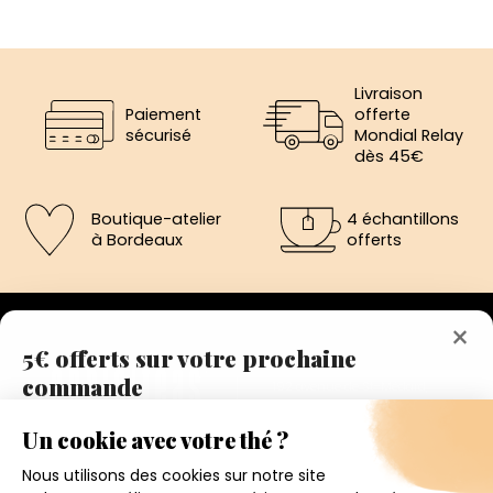
Livraison
Paiement
offerte
sécurisé
Mondial Relay
dès 45€
Boutique-atelier
4 échantillons
à Bordeaux
offerts
×
5€ offerts sur votre prochaine
commande
192 avenue de St-Médard,
Eysines
Inscrivez vous a notre newsletter et recevez
Du lundi au vendredi de 12h à 19h
immédiatement un bon de réduction de 5€.