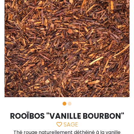
ROOÏBOS "VANILLE BOURBON"
SAGE
favorite_border
Thé rouge naturellement déthéiné à la vanille