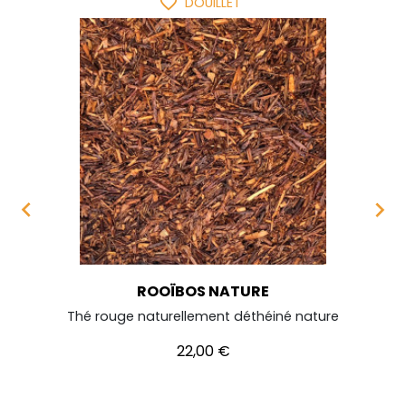
favorite_border
DOUILLET


ROOÏBOS NATURE
Thé rouge naturellement déthéiné nature
Prix
22,00 €