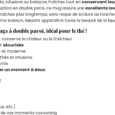
és, infusions ou boissons fraîches tout en
conservant leu
eption en double paroi, ce mug assure une
excellente is
raîches plus longtemps, sans risque de brûlure au touche
re boisson, laissant apparaître toute la beauté de la lique
gs à double paroi, idéal pour le thé !
: conserve la chaleur ou la fraîcheur
t
sécurisée
t et moderne
thés et infusions
rtis
ger un moment à deux
:
us, etc.)
s de vos moments cocooning.