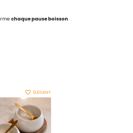
forme
chaque pause boisson
favorite_border
ÉLÉGANT