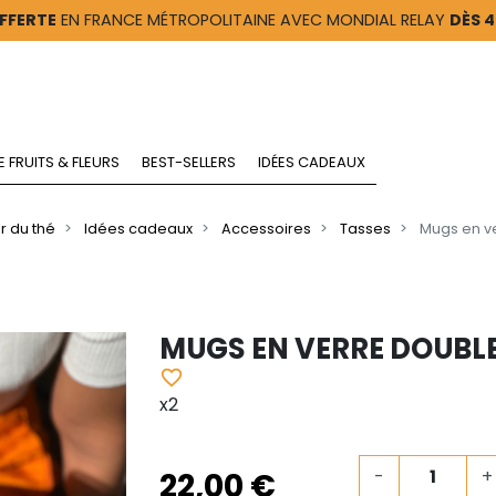
FFERTE
EN FRANCE MÉTROPOLITAINE AVEC MONDIAL RELAY
DÈS 
E FRUITS & FLEURS
BEST-SELLERS
IDÉES CADEAUX
r du thé
Idées cadeaux
Accessoires
Tasses
Mugs en v
MUGS EN VERRE DOUBLE
favorite_border
x2
22,00 €
-
+