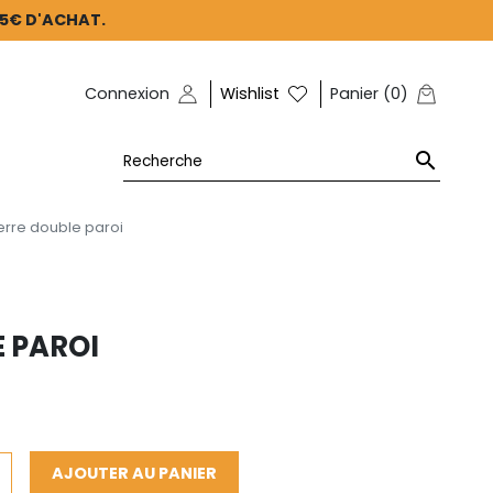
45€ D'ACHAT.
Connexion
Wishlist
Panier
(
0
)

erre double paroi
 PAROI
AJOUTER AU PANIER