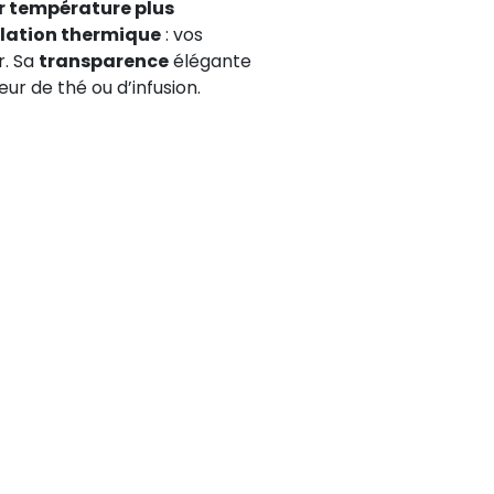
r température plus
olation thermique
: vos
r. Sa
transparence
élégante
ur de thé ou d’infusion.