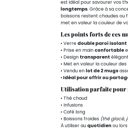
est idéal pour savourer vos th
longtemps
. Grâce à sa conc
boissons restent chaudes ou f
met en valeur la couleur de vot
Les points forts de ces mu
• Verre
double paroi isolant
• Prise en main
confortable
e
• Design
transparent
élégan
• Met en valeur la couleur des 
• Vendu en
lot de 2 mugs
asso
•
Idéal pour offrir ou parta
Utilisation parfaite pour 
• Thé chaud
• Infusions
• Café long
• Boissons froides
(thé glacé, j
À utiliser au
quotidien
ou lor