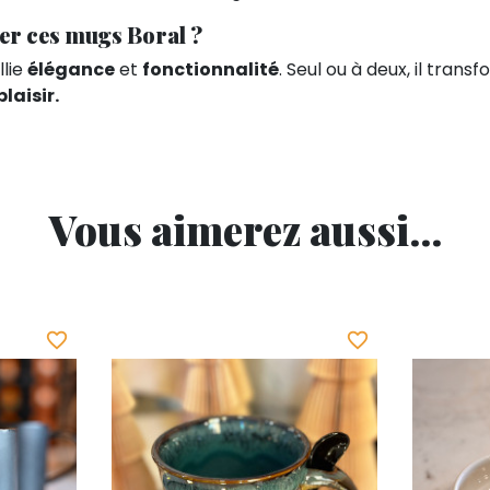
er ces mugs Boral ?
llie
élégance
et
fonctionnalité
. Seul ou à deux, il trans
laisir.
Vous aimerez aussi...
favorite_border
favorite_border