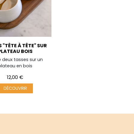
 "TÊTE À TÊTE" SUR
PLATEAU BOIS
e deux tasses sur un
plateau en bois
Prix
12,00 €
DÉCOUVRIR