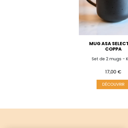
MUG ASA SELEC
COPPA
Set de 2 mugs - 
Prix
17,00 €
DÉCOUVRIR