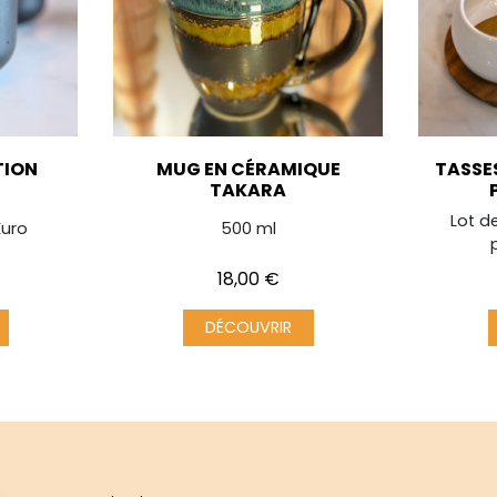
TION
MUG EN CÉRAMIQUE
TASSES
TAKARA
Lot d
Kuro
500 ml
Prix
18,00 €
DÉCOUVRIR