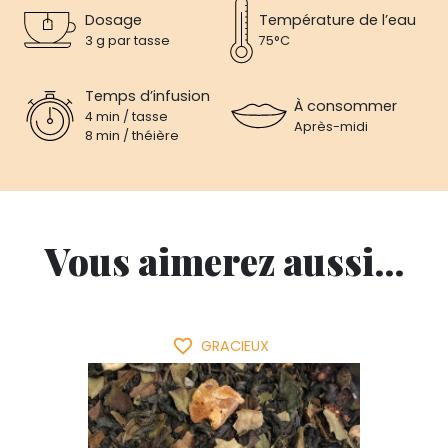
Dosage
Température de l’eau
3 g par tasse
75°C
Temps d’infusion
À consommer
4 min / tasse
Après-midi
8 min / théière
Vous aimerez aussi...
favorite_border
GRACIEUX