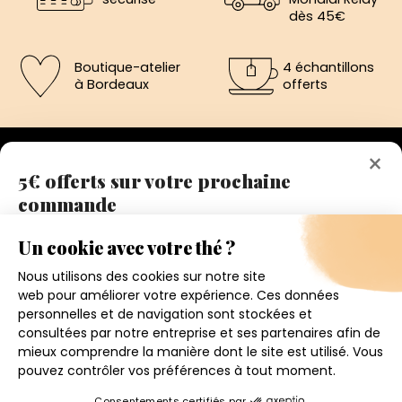
dès 45€
Boutique-atelier
4 échantillons
à Bordeaux
offerts
×
5€ offerts sur votre prochaine
commande
192 avenue de St-Médard,
Eysines
Inscrivez vous a notre newsletter et recevez
Du lundi au vendredi de 12h à 19h
immédiatement un bon de réduction de 5€.
Votre adresse email
Conditions générales de ventes
Mentions légales
J'accepte de recevoir la newsletter et j'ai pris connaissance
de la politique de confidentialité.
Politique de confidentialité
Contact
4.6
★
★
★
★
★