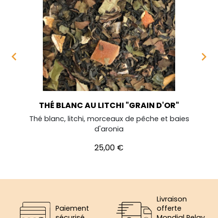


THÉ BLANC AU LITCHI "GRAIN D'OR"
Thé blanc, litchi, morceaux de pêche et baies
d'aronia
Prix
25,00 €
Livraison
Paiement
offerte
sécurisé
Mondial Relay