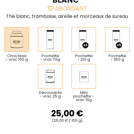
BLANC"
ABONDANT
favorite_border
Thé blanc, framboise, airelle et morceaux de sureau
Chris'teas
Pochette
Pochette
Pochette
- vrac 100 g
- vrac 70g
- 210 g
- 350 g
Découverte
Mini
- vrac 25 g
pochette -
vrac 10g
25,00 €
(25,00 € / 100 g)