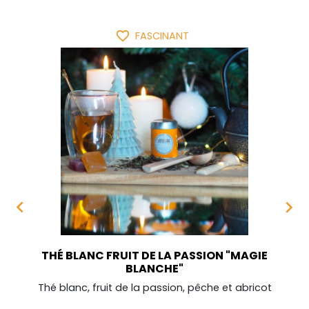
favorite_border
FASCINANT


THÉ BLANC FRUIT DE LA PASSION "MAGIE
BLANCHE"
Thé blanc, fruit de la passion, pêche et abricot