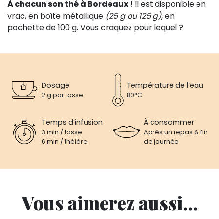
À chacun son thé à Bordeaux !
Il est disponible en
vrac, en boîte métallique
(25 g ou 125 g)
, en
pochette de 100 g. Vous craquez pour lequel ?
Dosage
Température de l’eau
2 g par tasse
80°C
Temps d’infusion
À consommer
3 min / tasse
Après un repas & fin
6 min / théière
de journée
Vous aimerez aussi...