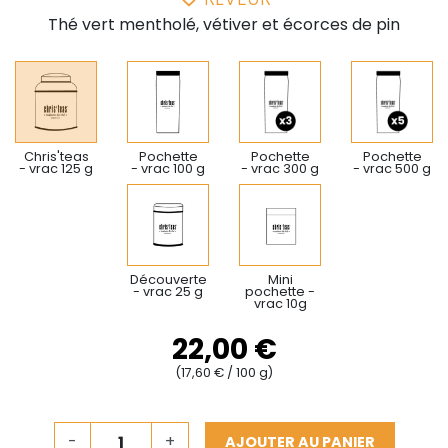
Thé vert mentholé, vétiver et écorces de pin
Chris'teas
Pochette
Pochette
Pochette
- vrac 125 g
- vrac 100 g
- vrac 300 g
- vrac 500 g
Découverte
Mini
- vrac 25 g
pochette -
vrac 10g
22,00 €
(17,60 € / 100 g)
-
+
AJOUTER AU PANIER