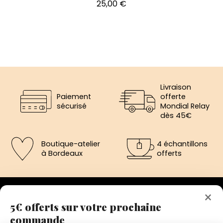
Prix
25,00 €
Livraison
Paiement
offerte
sécurisé
Mondial Relay
dès 45€
Boutique-atelier
4 échantillons
à Bordeaux
offerts
×
5€ offerts sur votre prochaine
commande
192 avenue de St-Médard,