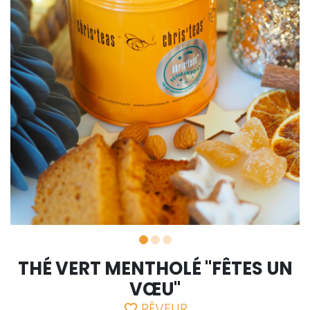
THÉ VERT MENTHOLÉ "FÊTES UN
VŒU"
RÊVEUR
favorite_border