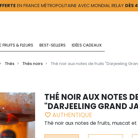
FFERTE
EN FRANCE MÉTROPOLITAINE AVEC MONDIAL RELAY
DÈS 
E FRUITS & FLEURS
BEST-SELLERS
IDÉES CADEAUX
Thés
Thés noirs
Thé noir aux notes de fruits "Darjeeling Gra
THÉ NOIR AUX NOTES DE
"DARJEELING GRAND J
AUTHENTIQUE
favorite_border
Thé noir aux notes de fruits, muscat e