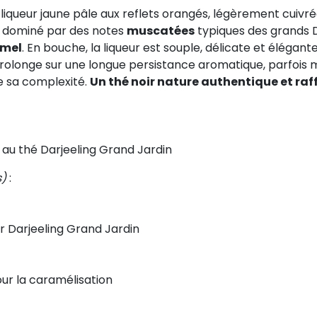
ne liqueur jaune pâle aux reflets orangés, légèrement cuivr
, dominé par des notes
muscatées
typiques des grands 
amel
. En bouche, la liqueur est souple, délicate et élégan
prolonge sur une longue persistance aromatique, parfois
e sa complexité.
Un thé noir nature authentique et raf
au thé Darjeeling Grand Jardin
s)
:
ir Darjeeling Grand Jardin
our la caramélisation