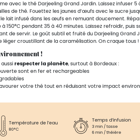
rème avec le thé Darjeeling Grand Jardin. Laissez infuser 5 
uilles de thé. Fouettez les jaunes d’œufs avec le sucre jus
le lait infusé dans les œufs en remuant doucement. Répa
e à 150°C pendant 35 à 40 minutes. Laissez refroidir, puis
t de servir. Le goût subtil et fruité du Darjeeling Grand
 léger croustillant de la caramélisation. On craque tous 
nvironnement !
t aussi
respecter la planète
, surtout à Bordeaux :
couverte sont en fer et rechargeables
égradables
avourer votre thé tout en réduisant votre impact enviro
Temps d’infusion
Température de l’eau
3 min / tasse
80°C
6 min / théière