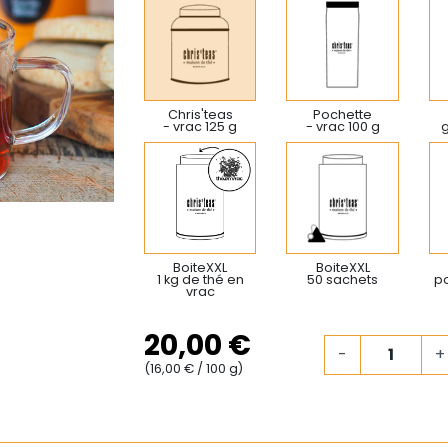
Chris'teas
Pochette
- vrac 125 g
- vrac 100 g
BoiteXXL
BoiteXXL
1 kg de thé en
50 sachets
po
vrac
20,00 €
-
+
(16,00 € / 100 g)