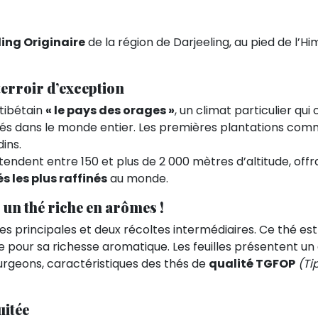
ling Originaire
de la région de Darjeeling, au pied de l’H
 terroir d’exception
 tibétain
« le pays des orages »
, un climat particulier qui
és dans le monde entier. Les premières plantations com
ins.
étendent entre 150 et plus de 2 000 mètres d’altitude, off
s les plus raffinés
au monde.
 un thé riche en arômes !
es principales et deux récoltes intermédiaires. Ce thé est
e pour sa richesse aromatique. Les feuilles présentent u
ourgeons, caractéristiques des thés de
qualité TGFOP
(Ti
uitée