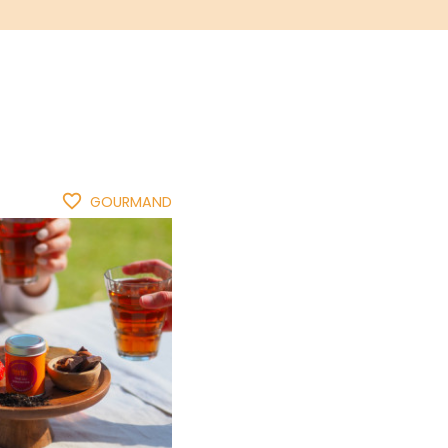
favorite_border
GOURMAND