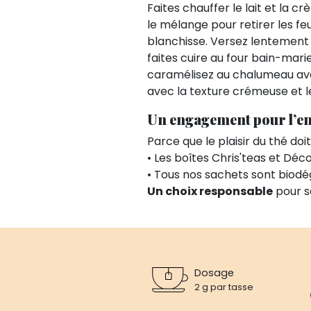
Faites chauffer le lait et la c
le mélange pour retirer les fe
blanchisse. Versez lentement 
faites cuire au four bain-mari
caramélisez au chalumeau avan
avec la texture crémeuse et le
Un engagement pour l’e
Parce que le plaisir du thé doi
• Les boîtes Chris'teas et Dé
• Tous nos sachets sont biod
Un choix responsable
pour s
Dosage
2 g par tasse