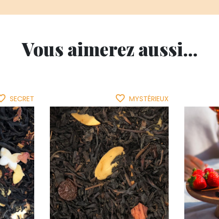
Vous aimerez aussi...
ite_border
favorite_border
SECRET
MYSTÉRIEUX