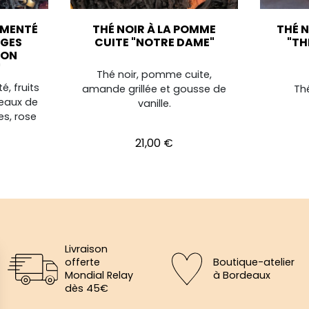
RMENTÉ
THÉ NOIR À LA POMME
THÉ N
UGES
CUITE "NOTRE DAME"
"TH
SON
"
Thé noir, pomme cuite,
, fruits
amande grillée et gousse de
Thé
ceaux de
vanille.
s, rose
Prix
21,00 €
Livraison
offerte
Boutique-atelier
Mondial Relay
à Bordeaux
dès 45€