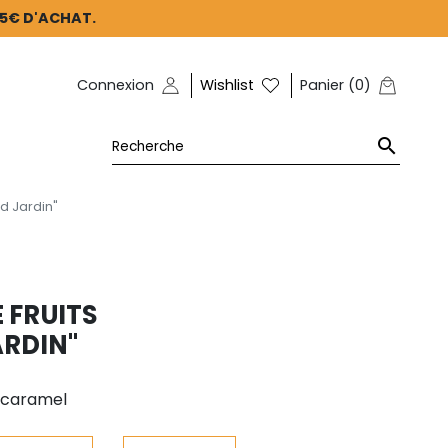
45€ D'ACHAT.
Connexion
Wishlist
Panier
(
0
)

nd Jardin"
 FRUITS
ARDIN"
t caramel