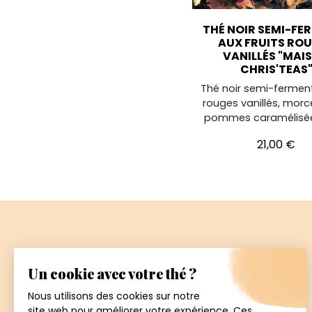
THÉ NOIR SEMI-FE
AUX FRUITS RO
VANILLÉS "MAI
CHRIS'TEAS
Thé noir semi-fermenté
rouges vanillés, mor
pommes caramélisée
Prix
21,00 €
Paiement
sécurisé