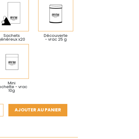
Sachets
Découverte
généreux x20
- vrac 25 g
Mini
chette - vrac
10g
AJOUTER AU PANIER