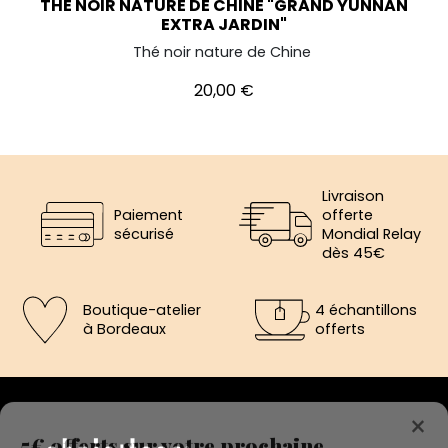
THÉ NOIR NATURE DE CHINE "GRAND YUNNAN
EXTRA JARDIN"
Thé noir nature de Chine
Prix
20,00 €
Livraison
Paiement
offerte
sécurisé
Mondial Relay
dès 45€
Boutique-atelier
4 échantillons
à Bordeaux
offerts
×
5€ offerts sur votre prochaine