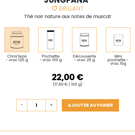
JUNGPANA"
BRILLANT
favorite_border
Thé noir nature aux notes de muscat
Chris'teas
Pochette
Découverte
Mini
- vrac 125 g
- vrac 100 g
- vrac 25 g
pochette -
vrac 10g
22,00 €
(17,60 € / 100 g)
-
+
AJOUTER AU PANIER