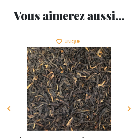
Vous aimerez aussi...
favorite_border
UNIQUE

