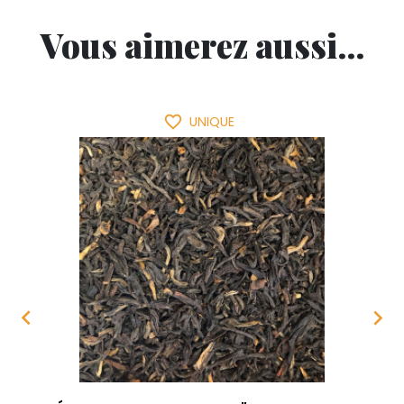
Vous aimerez aussi...
favorite_border
UNIQUE

