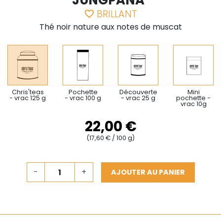
JUNGPANA"
BRILLANT
favorite_border
Thé noir nature aux notes de muscat
Chris'teas
Pochette
Découverte
Mini
- vrac 125 g
- vrac 100 g
- vrac 25 g
pochette -
vrac 10g
22,00 €
(17,60 € / 100 g)
-
+
AJOUTER AU PANIER