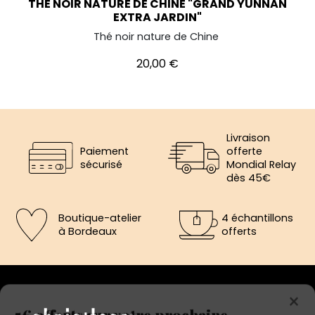
THÉ NOIR NATURE DE CHINE "GRAND YUNNAN
EXTRA JARDIN"
Thé noir nature de Chine
Prix
20,00 €
Livraison
Paiement
offerte
sécurisé
Mondial Relay
dès 45€
Boutique-atelier
4 échantillons
à Bordeaux
offerts
×
5€ offerts sur votre prochaine