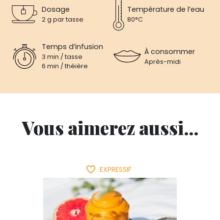
Dosage
Température de l’eau
2 g par tasse
80°C
Temps d’infusion
À consommer
3 min / tasse
Après-midi
6 min / théière
Vous aimerez aussi...
favorite_border
EXPRESSIF