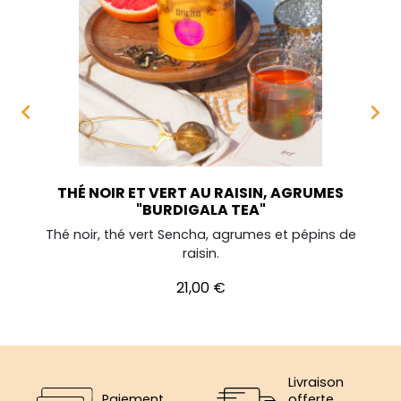


THÉ NOIR ET VERT AU RAISIN, AGRUMES
"BURDIGALA TEA"
Thé noir, thé vert Sencha, agrumes et pépins de
raisin.
Prix
21,00 €
Livraison
Paiement
offerte