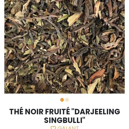
THÉ NOIR FRUITÉ "DARJEELING
SINGBULLI"
GALANT
favorite_border