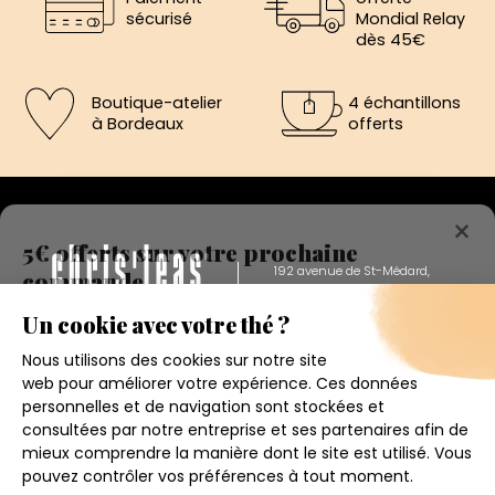
sécurisé
Mondial Relay
dès 45€
Boutique-atelier
4 échantillons
à Bordeaux
offerts
×
5€ offerts sur votre prochaine
commande
192 avenue de St-Médard,
Eysines
Inscrivez vous a notre newsletter et recevez
Du lundi au vendredi de 12h à 19h
immédiatement un bon de réduction de 5€.
Votre adresse email
Conditions générales de ventes
Mentions légales
J'accepte de recevoir la newsletter et j'ai pris connaissance
de la politique de confidentialité.
Politique de confidentialité
Contact