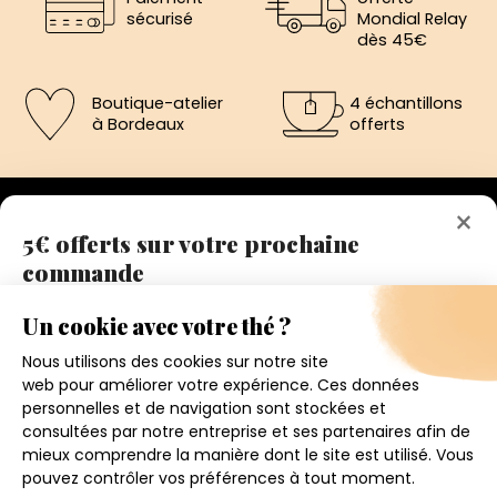
sécurisé
Mondial Relay
dès 45€
Boutique-atelier
4 échantillons
à Bordeaux
offerts
×
5€ offerts sur votre prochaine
commande
192 avenue de St-Médard,
Eysines
Inscrivez vous a notre newsletter et recevez
Du lundi au vendredi de 12h à 19h
immédiatement un bon de réduction de 5€.
Votre adresse email
Conditions générales de ventes
Mentions légales
J'accepte de recevoir la newsletter et j'ai pris connaissance
de la politique de confidentialité.
Politique de confidentialité
Contact