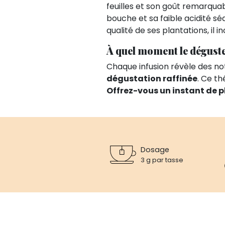
feuilles et son goût remarqua
bouche et sa faible acidité sé
qualité de ses plantations, il i
À quel moment le déguste
Chaque infusion révèle des not
dégustation raffinée
. Ce th
Offrez-vous un instant de p
Dosage
3 g par tasse