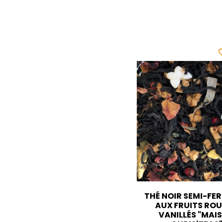
favor
THÉ NOIR SEMI-FE
AUX FRUITS RO
VANILLÉS "MAI