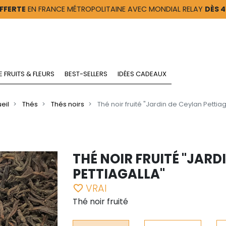
FFERTE
EN FRANCE MÉTROPOLITAINE AVEC MONDIAL RELAY
DÈS 
E FRUITS & FLEURS
BEST-SELLERS
IDÉES CADEAUX
eil
Thés
Thés noirs
Thé noir fruité "Jardin de Ceylan Pettiag
THÉ NOIR FRUITÉ "JARD
PETTIAGALLA"
VRAI
favorite_border
Thé noir fruité