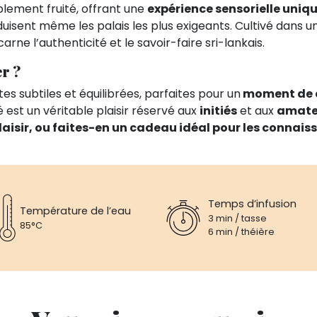
blement fruité, offrant une
expérience sensorielle uniq
duisent même les palais les plus exigeants. Cultivé dans u
ncarne l’authenticité et le savoir-faire sri-lankais.
r ?
es subtiles et équilibrées, parfaites pour un
moment de d
é est un véritable plaisir réservé aux
initiés
et aux
amateu
laisir, ou faites-en un cadeau idéal pour les connaiss
Temps d’infusion
Température de l’eau
3 min / tasse
85°C
6 min / théière