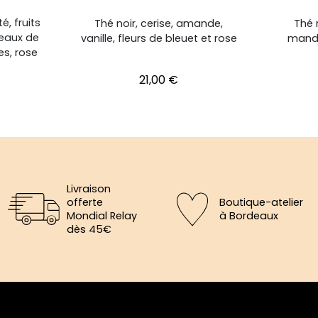
"
, fruits
Thé noir, cerise, amande,
Thé n
ceaux de
vanille, fleurs de bleuet et rose
manda
s, rose
Prix
21,00 €
Livraison
offerte
Boutique-atelier
Mondial Relay
à Bordeaux
dès 45€