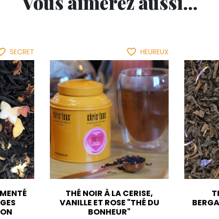
Vous aimerez aussi...
ite_border
favorite_border
SECRET
HEUREUX
RMENTÉ
THÉ NOIR À LA CERISE,
T
UGES
VANILLE ET ROSE "THÉ DU
BERGA
SON
BONHEUR"