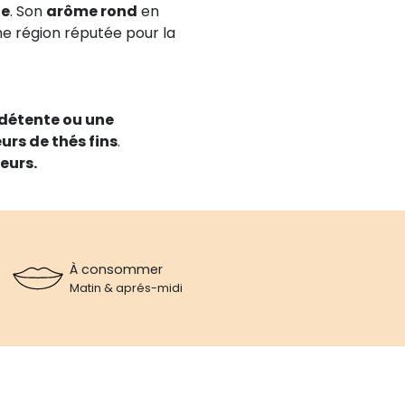
ue
. Son
arôme rond
en
ne région réputée pour la
étente ou une
rs de thés fins
.
eurs.
À consommer
Matin & aprés-midi