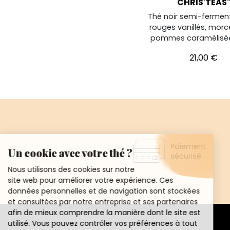
CHRIS'TEAS
Thé noir semi-fermenté
rouges vanillés, mor
pommes caramélisée
Prix
21,00 €
Paiement
sécurisé