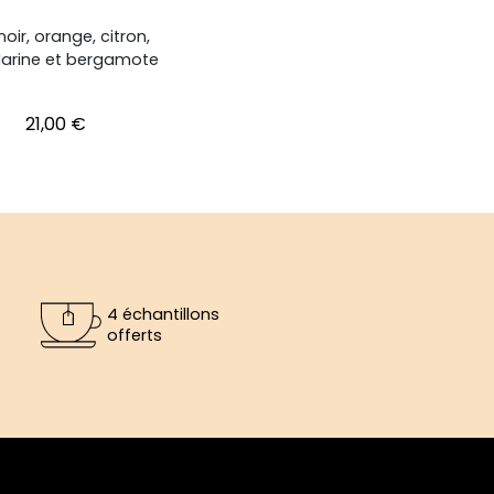
oir, orange, citron,
rine et bergamote
Prix
21,00 €
4 échantillons
offerts