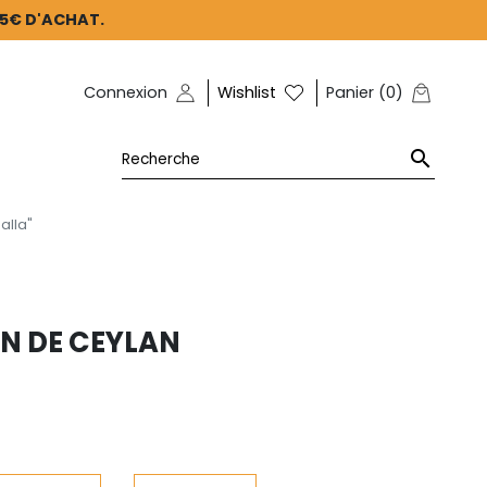
45€ D'ACHAT.
Connexion
Wishlist
Panier
(
0
)

alla"
IN DE CEYLAN