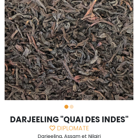
DARJEELING "QUAI DES INDES"
DIPLOMATE
favorite_border
Darjeeling, Assam et Nilgiri