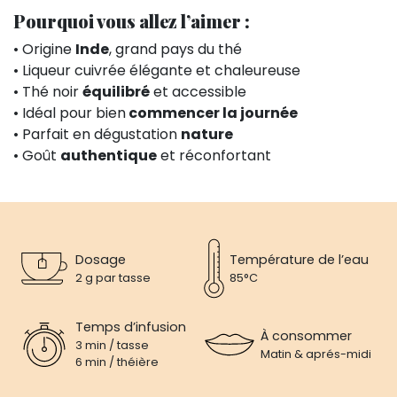
Pourquoi vous allez l’aimer :
• Origine
Inde
, grand pays du thé
• Liqueur cuivrée élégante et chaleureuse
• Thé noir
équilibré
et accessible
• Idéal pour bien
commencer la journée
• Parfait en dégustation
nature
• Goût
authentique
et réconfortant
Dosage
Température de l’eau
2 g par tasse
85°C
Temps d’infusion
À consommer
3 min / tasse
Matin & aprés-midi
6 min / théière