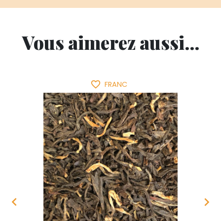
Vous aimerez aussi...
favorite_border
FRANC

