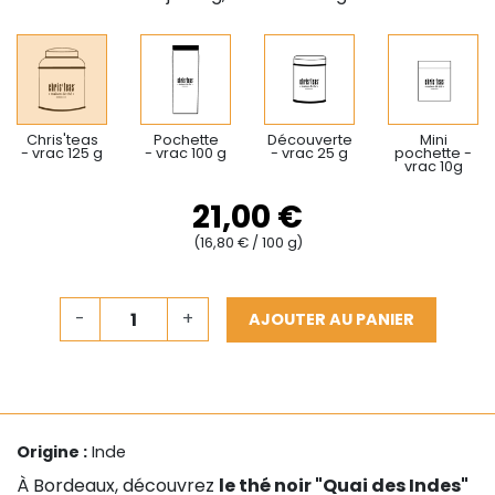
Chris'teas
Pochette
Découverte
Mini
- vrac 125 g
- vrac 100 g
- vrac 25 g
pochette -
vrac 10g
21,00 €
(16,80 € / 100 g)
-
+
AJOUTER AU PANIER
Origine :
Inde
À Bordeaux, découvrez
le thé noir "Quai des Indes"