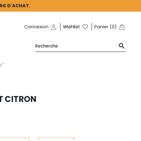
45€ D'ACHAT.
Connexion
Wishlist
Panier
(
0
)

o"
T CITRON