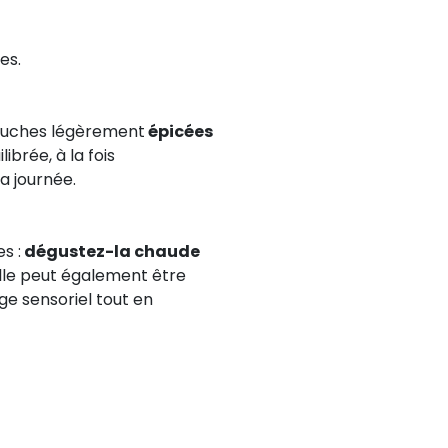
es.
ouches légèrement
épicées
ibrée, à la fois
a journée.
s :
dégustez-la chaude
Elle peut également être
ge sensoriel tout en