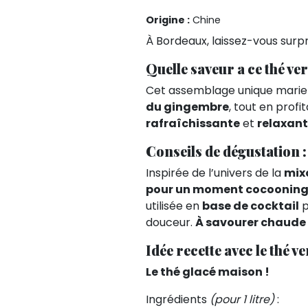
Origine :
Chine
À Bordeaux, laissez-vous surpr
Quelle saveur a ce thé v
Cet assemblage unique mari
du gingembre
, tout en profi
rafraîchissante
et
relaxan
Conseils de dégustation :
Inspirée de l’univers de la
mix
pour un moment cocoonin
utilisée en
base de cocktail
p
douceur.
À savourer chaude 
Idée recette avec le thé 
Le thé glacé maison !
Ingrédients
(pour 1 litre)
: