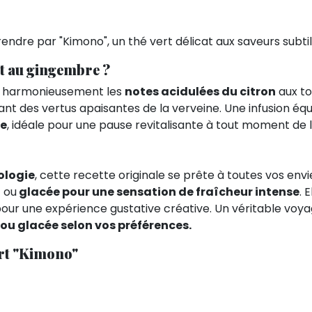
endre par "Kimono", un thé vert délicat aux saveurs subtil
ert au gingembre ?
e harmonieusement les
notes acidulées du citron
aux t
tant des vertus apaisantes de la verveine. Une infusion équil
te
, idéale pour une pause revitalisante à tout moment de l
ologie
, cette recette originale se prête à toutes vos envie
g
ou
glacée pour une sensation de fraîcheur intense
. 
our une expérience gustative créative. Un véritable voya
ou glacée selon vos préférences.
vert "Kimono"