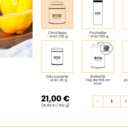
Chris'teas
Pochette
- vrac 125 g
- vrac 100 g
Découverte
BoiteXXL
- vrac 25 g
1 kg de thé en
po
vrac
21,00 €
-
+
(16,80 € / 100 g)