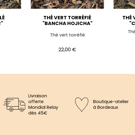
LÉ
THÉ VERT TORRÉFIÉ
THÉ 
"
"BANCHA HOJICHA"
"C
Thé
Thé vert torréfié
Prix
22,00 €
Livraison
offerte
Boutique-atelier
Mondial Relay
à Bordeaux
dès 45€