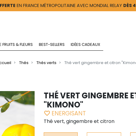
FFERTE
EN FRANCE MÉTROPOLITAINE AVEC MONDIAL RELAY
DÈS 
E FRUITS & FLEURS
BEST-SELLERS
IDÉES CADEAUX
ccueil
Thés
Thés verts
Thé vert gingembre et citron "Kimon
THÉ VERT GINGEMBRE E
"KIMONO"
ENERGISANT
favorite_border
Thé vert, gingembre et citron