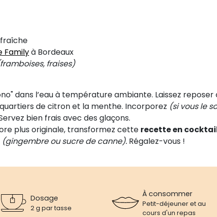
 fraîche
e Family
à Bordeaux
framboises, fraises)
imono" dans l’eau à température ambiante. Laissez reposer
s quartiers de citron et la menthe. Incorporez
(si vous le s
ervez bien frais avec des glaçons.
ore plus originale, transformez cette
recette en cocktai
p
(gingembre ou sucre de canne).
Régalez-vous !
À consommer
Dosage
Petit-déjeuner et au
2 g par tasse
cours d'un repas