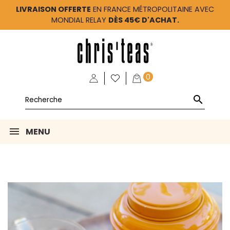
LIVRAISON OFFERTE
EN FRANCE MÉTROPOLITAINE AVEC
MONDIAL RELAY
DÈS 45€ D'ACHAT.
0

MENU