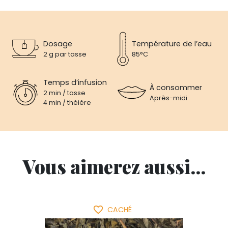
Dosage
Température de l’eau
2 g par tasse
85°C
Temps d’infusion
À consommer
2 min / tasse
Après-midi
4 min / théière
Vous aimerez aussi...
favorite_border
CACHÉ