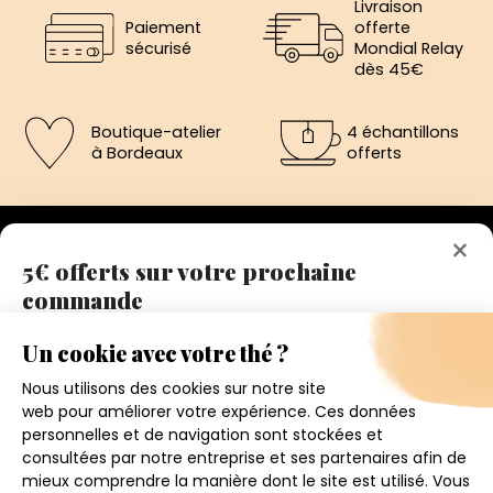
Livraison
Paiement
offerte
sécurisé
Mondial Relay
dès 45€
Boutique-atelier
4 échantillons
à Bordeaux
offerts
×
5€ offerts sur votre prochaine
commande
192 avenue de St-Médard,
Eysines
Inscrivez vous a notre newsletter et recevez
Du lundi au vendredi de 12h à 19h
immédiatement un bon de réduction de 5€.
Votre adresse email
Conditions générales de ventes
Mentions légales
J'accepte de recevoir la newsletter et j'ai pris connaissance
de la politique de confidentialité.
Politique de confidentialité