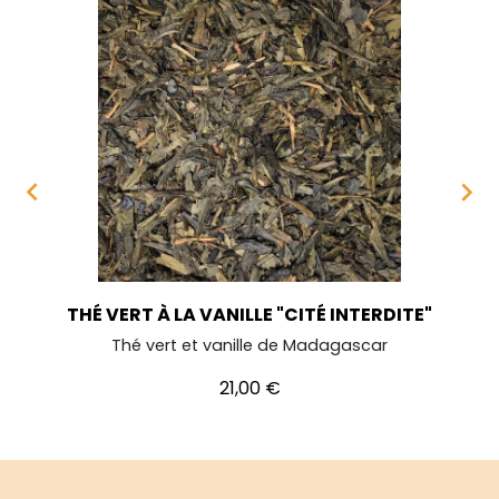


THÉ VERT À LA VANILLE "CITÉ INTERDITE"
Thé vert et vanille de Madagascar
Prix
21,00 €