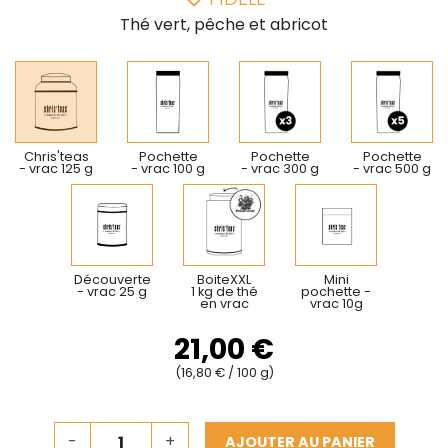
Thé vert, pêche et abricot
Chris'teas
Pochette
Pochette
Pochette
- vrac 125 g
- vrac 100 g
- vrac 300 g
- vrac 500 g
Découverte
BoiteXXL
Mini
- vrac 25 g
1 kg de thé
pochette -
en vrac
vrac 10g
21,00 €
(16,80 € / 100 g)
-
+
AJOUTER AU PANIER