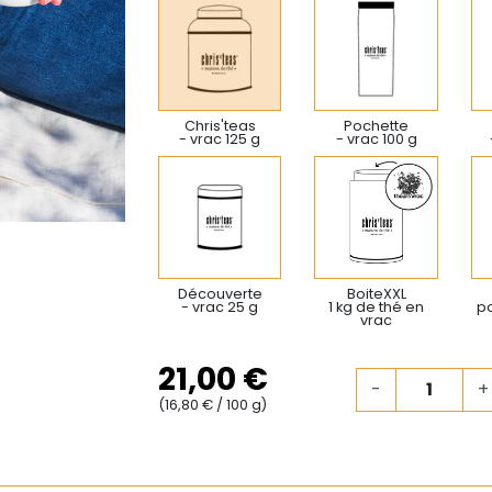
Chris'teas
Pochette
- vrac 125 g
- vrac 100 g
Découverte
BoiteXXL
- vrac 25 g
1 kg de thé en
po
vrac
21,00 €
-
+
(16,80 € / 100 g)