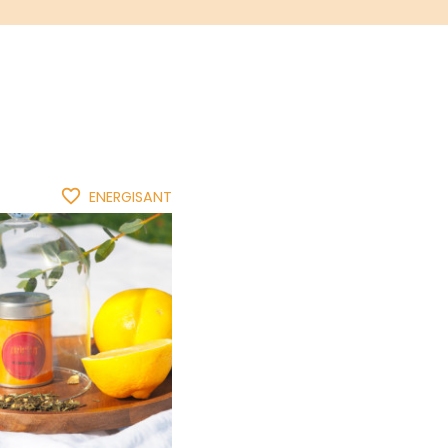
favorite_border
ENERGISANT