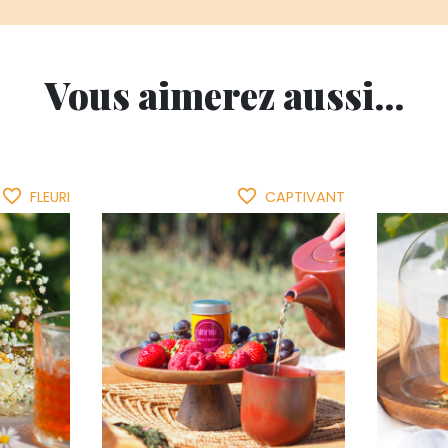
Vous aimerez aussi...
favorite_border
favorite_border
FLEURI
CAPTIVANT