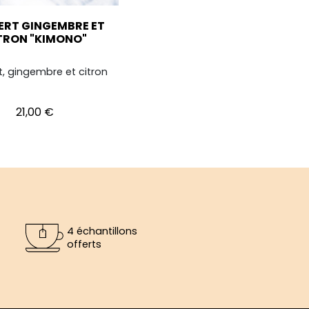
ERT GINGEMBRE ET
TRON "KIMONO"
t, gingembre et citron
Prix
21,00 €
4 échantillons
offerts