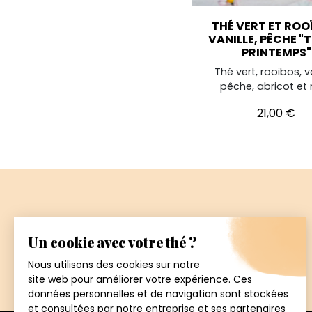
THÉ VERT ET ROO
VANILLE, PÊCHE "
PRINTEMPS"
Thé vert, rooïbos, va
pêche, abricot et
Prix
21,00 €
Paiement
sécurisé