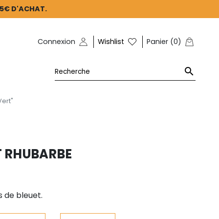
45€ D'ACHAT.
Connexion
Wishlist
Panier
(
0
)

Vert"
ET RHUBARBE
s de bleuet.