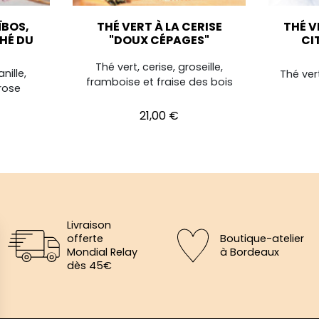
ÏBOS,
THÉ VERT À LA CERISE
THÉ V
THÉ DU
"DOUX CÉPAGES"
CI
Thé vert, cerise, groseille,
nille,
Thé ver
framboise et fraise des bois
 rose
Prix
21,00 €
Livraison
offerte
Boutique-atelier
Mondial Relay
à Bordeaux
dès 45€