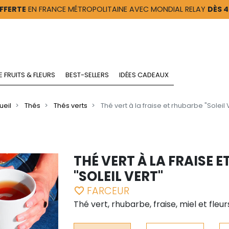
FFERTE
EN FRANCE MÉTROPOLITAINE AVEC MONDIAL RELAY
DÈS 
E FRUITS & FLEURS
BEST-SELLERS
IDÉES CADEAUX
ueil
Thés
Thés verts
Thé vert à la fraise et rhubarbe "Soleil 
THÉ VERT À LA FRAISE 
"SOLEIL VERT"
FARCEUR
favorite_border
Thé vert, rhubarbe, fraise, miel et fleur