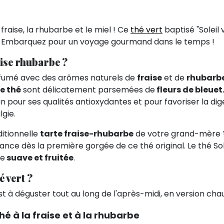
fraise, la rhubarbe et le miel ! Ce
thé vert
baptisé "Soleil 
 Embarquez pour un voyage gourmand dans le temps !
aise rhubarbe ?
fumé avec des arômes naturels de
fraise
et de
rhubarb
de thé
sont délicatement parsemées de
fleurs de bleuet
tan pour ses qualités antioxydantes et pour favoriser la dige
gie.
itionnelle
tarte fraise-rhubarbe
de votre grand-mère ? 
nce dès la première gorgée de ce thé original. Le thé Sol
de
suave et fruitée
.
 vert ?
t à déguster tout au long de l'après-midi, en version cha
é à la fraise et à la rhubarbe