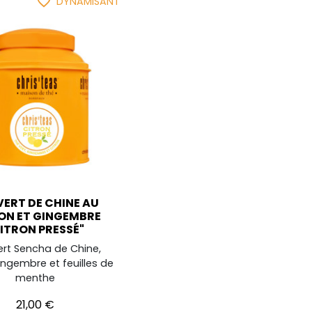
favorite_border
DYNAMISANT
VERT DE CHINE AU
ON ET GINGEMBRE
ITRON PRESSÉ"
ert Sencha de Chine,
gingembre et feuilles de
menthe
Prix
21,00 €