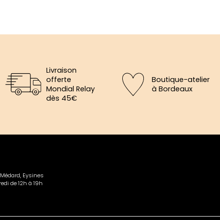
Livraison
offerte
Boutique-atelier
Mondial Relay
à Bordeaux
dès 45€
×
aine
-Médard, Eysines
edi de 12h à 19h
cevez
e 5€.