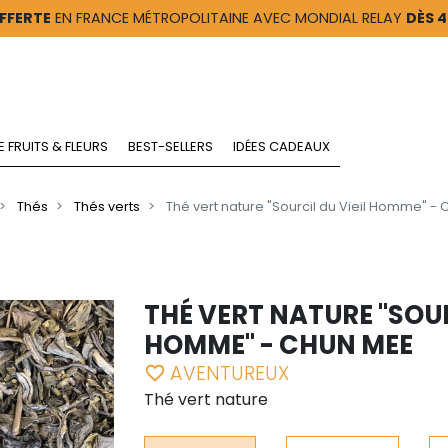
FFERTE
EN FRANCE MÉTROPOLITAINE AVEC MONDIAL RELAY
DÈS 
E FRUITS & FLEURS
BEST-SELLERS
IDÉES CADEAUX
Thés
Thés verts
Thé vert nature "Sourcil du Vieil Homme" -
THÉ VERT NATURE "SOUR
HOMME" - CHUN MEE
AVENTUREUX
favorite_border
Thé vert nature