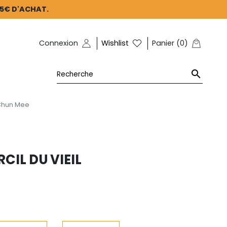
45€ D'ACHAT.
Connexion
Wishlist
Panier
(
0
)

 Chun Mee
CIL DU VIEIL