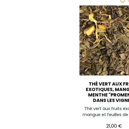
favorite_border
THÉ VERT AUX F
EXOTIQUES, MANG
MENTHE "PROME
DANS LES VIGN
Thé vert aux fruits ex
mangue et feuilles d
Prix
21,00 €