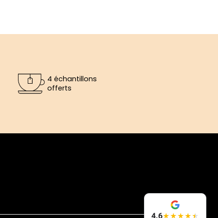
4 échantillons
offerts
4.6
★
★
★
★
★