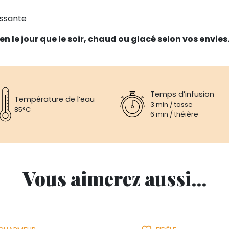
hissante
en le jour que le soir, chaud ou glacé selon vos envies
Temps d’infusion
Température de l’eau
3 min / tasse
85°C
6 min / théière
Vous aimerez aussi...