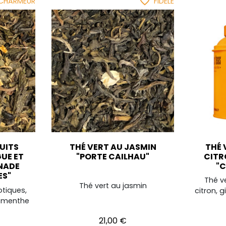
favorite_border
CHARMEUR
FIDÈLE
RUITS
THÉ VERT AU JASMIN
THÉ 
UE ET
"PORTE CAILHAU"
CITR
NADE
"C
ES"
Thé v
Thé vert au jasmin
otiques,
citron, 
e menthe
Prix
21,00 €