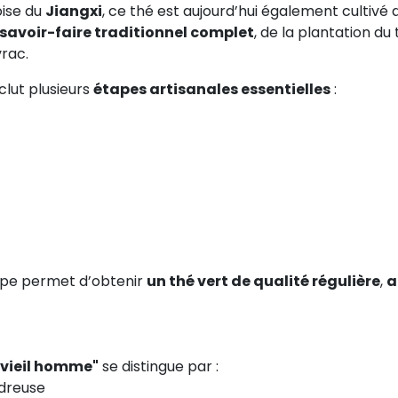
oise du
Jiangxi
, ce thé est aujourd’hui également cultivé
savoir-faire traditionnel complet
, de la plantation du 
vrac.
clut plusieurs
étapes artisanales essentielles
:
ape permet d’obtenir
un thé vert de qualité régulière
,
a
 vieil homme"
se distingue par :
udreuse