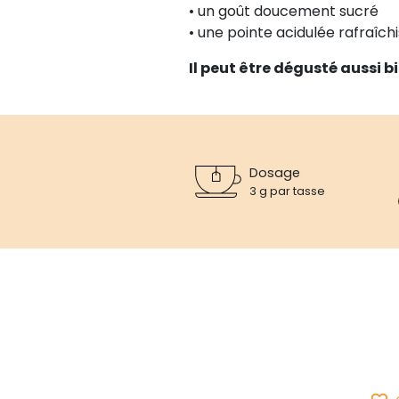
• un goût doucement sucré
• une pointe acidulée rafraîc
Il peut être dégusté aussi bi
Dosage
3 g par tasse