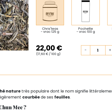
Chris'teas
Pochette
- vrac 125 g
- vrac 100 g
22,00 €
-
+
(17,60 € / 100 g)
thé nature
très populaire dont le nom signifie littéraleme
légèrement
courbée
de ses
feuilles
.
t Chun Mee ?