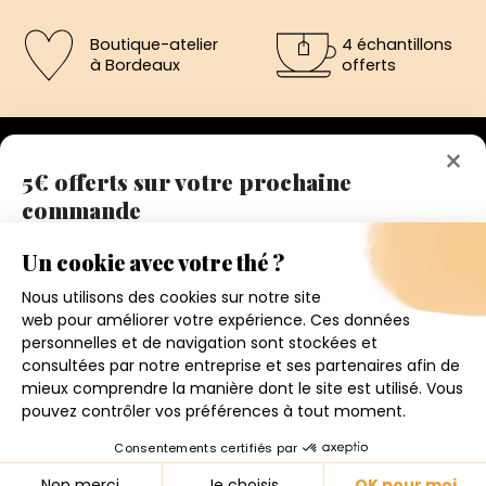
Boutique-atelier
4 échantillons
à Bordeaux
offerts
×
5€ offerts sur votre prochaine
commande
192 avenue de St-Médard,
Eysines
Inscrivez vous a notre newsletter et recevez
Du lundi au vendredi de 12h à 19h
immédiatement un bon de réduction de 5€.
Votre adresse email
Conditions générales de ventes
Mentions légales
J'accepte de recevoir la newsletter et j'ai pris connaissance
de la politique de confidentialité.
Politique de confidentialité
Contact
4.6
★
★
★
★
★
Je m'inscris
© 2026 - CHRIS'TEAS
158 avis