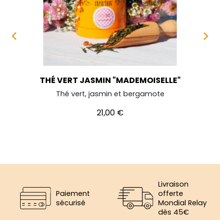


THÉ VERT JASMIN "MADEMOISELLE"
Thé vert, jasmin et bergamote
Prix
21,00 €
Livraison
Paiement
offerte
sécurisé
Mondial Relay
dès 45€