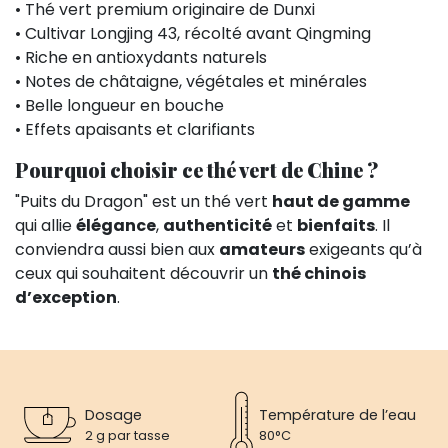
• Thé vert premium originaire de Dunxi
• Cultivar Longjing 43, récolté avant Qingming
• Riche en antioxydants naturels
• Notes de châtaigne, végétales et minérales
• Belle longueur en bouche
• Effets apaisants et clarifiants
Pourquoi choisir ce thé vert de Chine ?
"Puits du Dragon" est un thé vert
haut de gamme
qui allie
élégance
,
authenticité
et
bienfaits
. Il
conviendra aussi bien aux
amateurs
exigeants qu’à
ceux qui souhaitent découvrir un
thé chinois
d’exception
.
Dosage
Température de l’eau
2 g par tasse
80°C