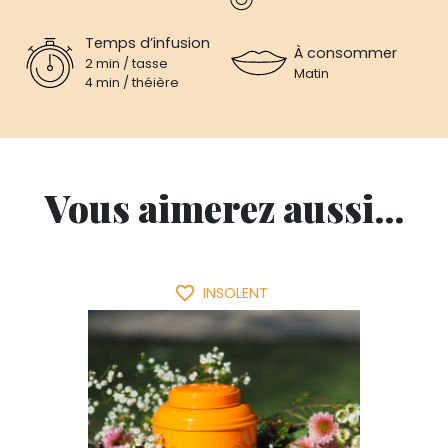
Temps d’infusion
À consommer
2 min / tasse
Matin
4 min / théière
Vous aimerez aussi...
favorite_border
INSOLENT