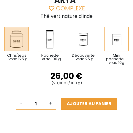
ARYA"
COMPLEXE
favorite_border
Thé vert nature d'Inde
Chris'teas
Pochette
Découverte
Mini
- vrac 125 g
- vrac 100 g
- vrac 25 g
pochette -
vrac 10g
26,00 €
(20,80 € / 100 g)
-
+
AJOUTER AU PANIER