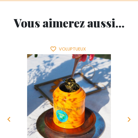
Vous aimerez aussi...
favorite_border
VOLUPTUEUX

