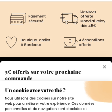
Livraison
Paiement
offerte
sécurisé
Mondial Relay
dès 45€
Boutique-atelier
4 échantillons
à Bordeaux
offerts
×
5€ offerts sur votre prochaine
commande
192 avenue de St-Médard,
Eysines
Inscrivez vous a notre newsletter et recevez
Du lundi au vendredi de 12h à 19h
immédiatement un bon de réduction de 5€.
Votre adresse email
Conditions générales de ventes