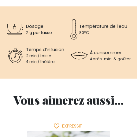
Dosage
Température de l’eau
2 g par tasse
80°C
Temps d’infusion
À consommer
2 min / tasse
Après-midi & goûter
4 min / théière
Vous aimerez aussi...
favorite_border
EXPRESSIF