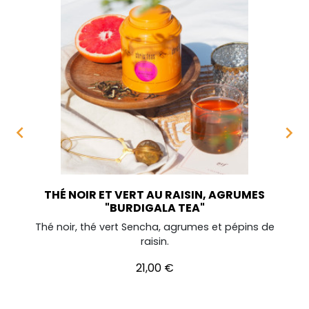


THÉ NOIR ET VERT AU RAISIN, AGRUMES
"BURDIGALA TEA"
Thé noir, thé vert Sencha, agrumes et pépins de
raisin.
Prix
21,00 €