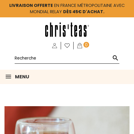
LIVRAISON OFFERTE
EN FRANCE MÉTROPOLITAINE AVEC
MONDIAL RELAY
DÈS 45€ D'ACHAT.
0

MENU