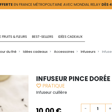
FFERTE
EN FRANCE MÉTROPOLITAINE AVEC MONDIAL RELAY
DÈS 
E FRUITS & FLEURS
BEST-SELLERS
IDÉES CADEAUX
our du thé
Idées cadeaux
Accessoires
Infuseurs
Infus
INFUSEUR PINCE DORÉE
PRATIQUE
favorite_border
Infuseur cuillère
10,00 €
-
+