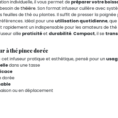
tion individuelle, il vous permet de
préparer votre bois
r besoin de
théière
. Son format infuseur cuillère avec systè
 feuilles de thé ou plantes. Il suffit de presser la poignée 
 préférences. Idéal pour une
utilisation quotidienne
, que
t rapidement un indispensable pour les amateurs de thé et
fuseur allie
praticité
et
durabilité
.
Compact
, il se
trans
ur à thé pince dorée
ec cet infuseur pratique et esthétique, pensé pour un
usag
elle
dans une tasse
ficace
on dorée
sable
 maison ou en déplacement