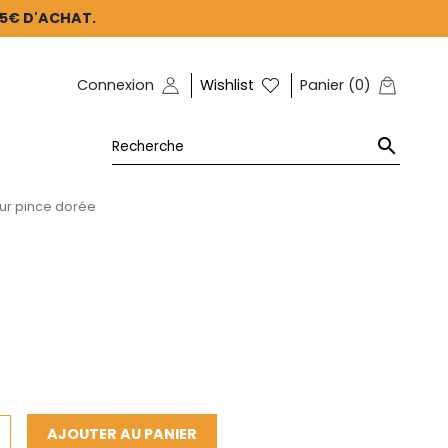
45€ D'ACHAT.
Connexion
Wishlist
Panier
(
0
)

eur pince dorée
AJOUTER AU PANIER