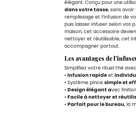
élégant. Conçu pour une utilisa
dans votre tasse
, sans avoi
remplissage et l’infusion de vos
puis laisser infuser selon vos
maison, cet accessoire devien
nettoyer et réutilisable, cet in
accompagner partout.
Les avantages de l’infuse
Simplifiez votre rituel thé av
•
Infusion rapide
et
individu
• Système pince
simple et ef
•
Design élégant a
vec finiti
•
Facile à nettoyer et réutili
•
Parfait pour le bureau
, la