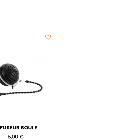
favorite_border
NFUSEUR BOULE
Prix
8,00 €