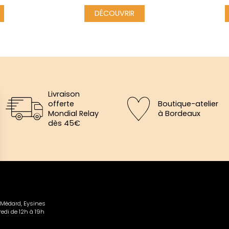
DÉCOUVRIR
Livraison
offerte
Boutique-atelier
Mondial Relay
à Bordeaux
dès 45€
×
aine
-Médard, Eysines
edi de 12h à 19h