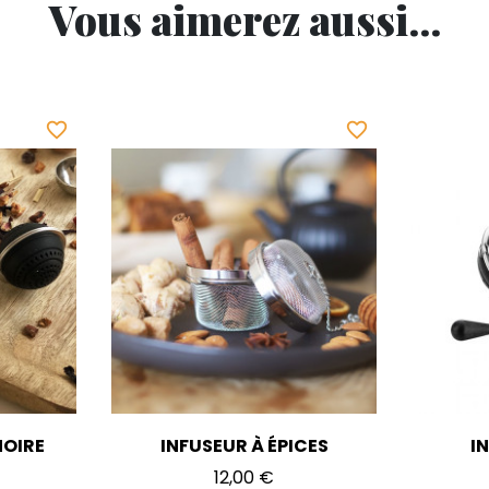
Vous aimerez aussi...
favorite_border
favorite_border
NOIRE
INFUSEUR À ÉPICES
I
Prix
12,00 €