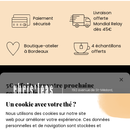
Livraison
Paiement
offerte
sécurisé
Mondial Relay
dès 45€
Boutique-atelier
4 échantillons
à Bordeaux
offerts
×
5€ offerts sur votre prochaine
commande
192 avenue de St-Médard,
Eysines
Inscrivez vous a notre newsletter et recevez
Du lundi au vendredi de 12h à 19h
immédiatement un bon de réduction de 5€.
Votre adresse email
Conditions générales de ventes