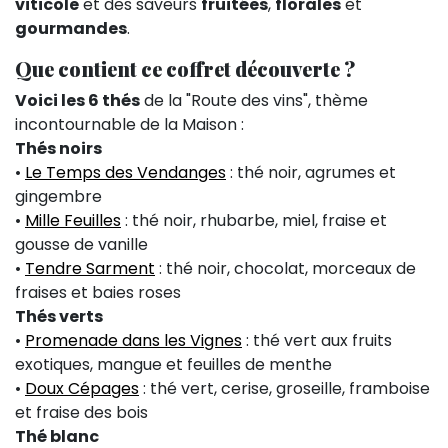
viticole
et des saveurs
fruitées
,
florales
et
gourmandes
.
Que contient ce coffret découverte ?
Voici les 6 thés
de la "Route des vins", thème
incontournable de la Maison :
Thés noirs
•
Le Temps des Vendanges
: thé noir, agrumes et
gingembre
•
Mille Feuilles
: thé noir, rhubarbe, miel, fraise et
gousse de vanille
•
Tendre Sarment
: thé noir, chocolat, morceaux de
fraises et baies roses
Thés verts
•
Promenade dans les Vignes
: thé vert aux fruits
exotiques, mangue et feuilles de menthe
•
Doux Cépages
: thé vert, cerise, groseille, framboise
et fraise des bois
Thé blanc