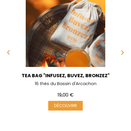


TEA BAG "INFUSEZ, BUVEZ, BRONZEZ"
16 thés du Bassin d'Arcachon
Prix
19,00 €
DÉCOUVRIR