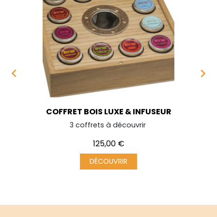


COFFRET BOIS LUXE & INFUSEUR
3 coffrets à découvrir
Prix
125,00 €
DÉCOUVRIR