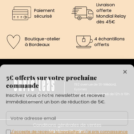
Livraison
Paiement
offerte
sécurisé
Mondial Relay
dès 45€
Boutique-atelier
4 échantillons
à Bordeaux
offerts
×
5€ offerts sur votre prochaine
commande
192 avenue de St-Médard,
Eysines
Inscrivez vous a notre newsletter et recevez
Du lundi au vendredi de 12h à 19h
immédiatement un bon de réduction de 5€.
Votre adresse email
Conditions générales de ventes
Mentions légales
J'accepte de recevoir la newsletter et j'ai pris connaissance