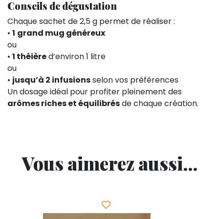
Conseils de dégustation
Chaque sachet de 2,5 g permet de réaliser :
•
1
grand mug généreux
ou
•
1 théière
d’environ 1 litre
ou
•
jusqu’à 2 infusions
selon vos préférences
Un dosage idéal pour profiter pleinement des
arômes riches et équilibrés
de chaque création.
Vous aimerez aussi...
favorite_border