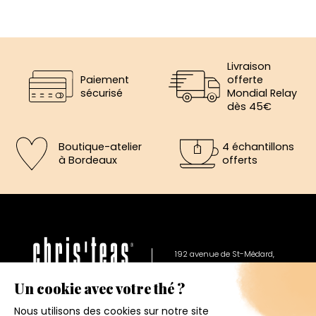
Livraison
Paiement
offerte
sécurisé
Mondial Relay
dès 45€
Boutique-atelier
4 échantillons
à Bordeaux
offerts
×
5€ offerts sur votre prochaine
commande
192 avenue de St-Médard,
Eysines
Inscrivez vous a notre newsletter et recevez
Du lundi au vendredi de 12h à 19h
immédiatement un bon de réduction de 5€.