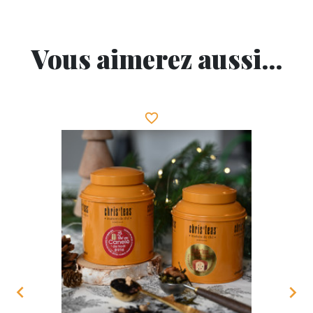
Vous aimerez aussi...
favorite_border

