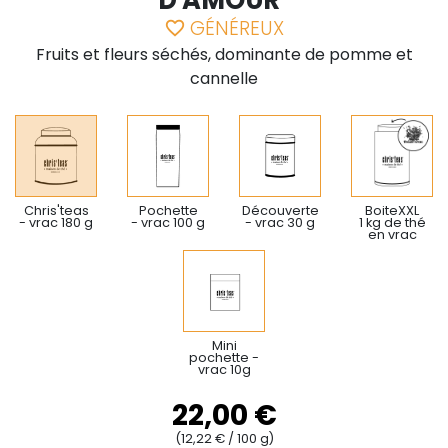
D'AMOUR"
GÉNÉREUX
favorite_border
Fruits et fleurs séchés, dominante de pomme et
cannelle
Chris'teas
Pochette
Découverte
BoiteXXL
- vrac 180 g
- vrac 100 g
- vrac 30 g
1 kg de thé
en vrac
Mini
pochette -
vrac 10g
22,00 €
(12,22 € / 100 g)