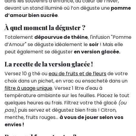
dans les souvenirs d’enfance, au cœur de l’hiver,
devant un stand illuminé où l’on déguste une
pomme
d’amour bien sucrée
.
À quel moment la déguster ?
Totalement
dépourvue de théine
, l'infusion "Pomme
d’Amour" se déguste idéalement le
soir
! Mais elle
peut également se déguster
en version glacée.
La recette de la version glacée !
Versez 10 g thé ou
eau de fruits et de fleurs
de votre
choix dans un pichet, en vrac ou ensacheté dans un
filtre à usage unique
. Versez 1 litre d'eau à
température ambiante sur les feuilles. Placez le tout
quelques heures au frais. Filtrez votre thé glacé
(ou
pas)
, puis servez et dégustez bien frais ! Citron,
menthe, fruits rouges…
à vous de jouer selon vos
envies !