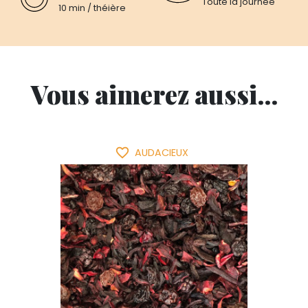
Toute la journée
10 min / théière
Vous aimerez aussi...
favorite_border
AUDACIEUX