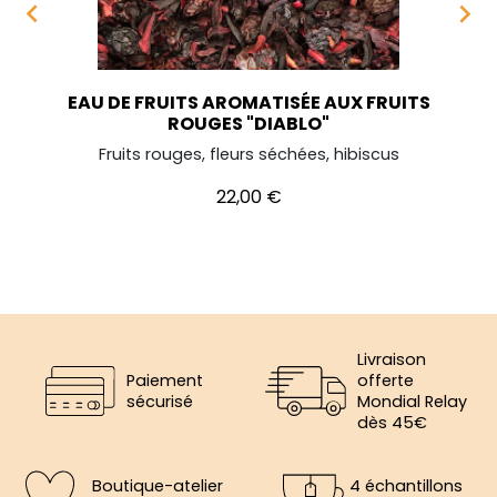


EAU DE FRUITS AROMATISÉE AUX FRUITS
ROUGES "DIABLO"
Fruits rouges, fleurs séchées, hibiscus
Prix
22,00 €
Livraison
Paiement
offerte
sécurisé
Mondial Relay
dès 45€
Boutique-atelier
4 échantillons