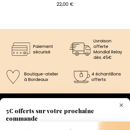
Prix
22,00 €
Livraison
Paiement
offerte
sécurisé
Mondial Relay
dès 45€
Boutique-atelier
4 échantillons
à Bordeaux
offerts
×
5€ offerts sur votre prochaine
commande
192 avenue de St-Médard,
Eysines
Inscrivez vous a notre newsletter et recevez
Du lundi au vendredi de 12h à 19h