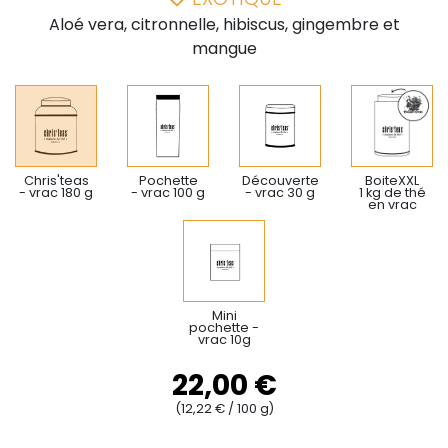
Aloé vera, citronnelle, hibiscus, gingembre et
mangue
Chris'teas
Pochette
Découverte
BoiteXXL
- vrac 180 g
- vrac 100 g
- vrac 30 g
1 kg de thé
en vrac
Mini
pochette -
vrac 10g
22,00 €
(12,22 € / 100 g)