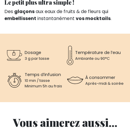
Le petit plus ultra simple !
Des
glaçons
aux eaux de fruits & de fleurs qui
embellissent
instantanément
vos mocktails
.
Dosage
Température de l’eau
3 g par tasse
Ambiante ou 90°C
Temps d’infusion
À consommer
10 min / tasse
Après-midi & soirée
Minimum 5h au frais
Vous aimerez aussi...