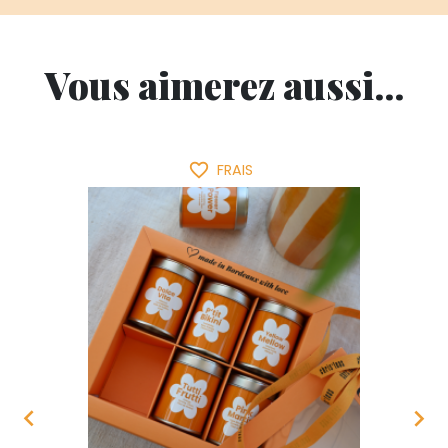
Vous aimerez aussi...
favorite_border
FRAIS

