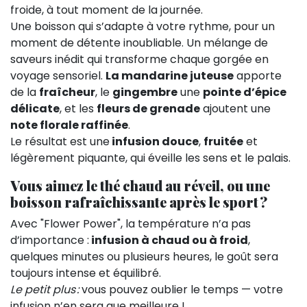
froide, à tout moment de la journée.
Une boisson qui s’adapte à votre rythme, pour un
moment de détente inoubliable. Un mélange de
saveurs inédit qui transforme chaque gorgée en
voyage sensoriel.
La mandarine juteuse
apporte
de la
fraîcheur
, le
gingembre
une
pointe d’épice
délicate
, et les
fleurs de grenade
ajoutent une
note florale raffinée
.
Le résultat est une
infusion douce
,
fruitée
et
légèrement piquante, qui éveille les sens et le palais.
Vous aimez le thé chaud au réveil, ou une
boisson rafraîchissante après le sport ?
Avec "Flower Power", la température n’a pas
d’importance :
infusion à chaud ou à froid
,
quelques minutes ou plusieurs heures, le goût sera
toujours intense et équilibré.
Le petit plus :
vous pouvez oublier le temps — votre
infusion n’en sera que meilleure !