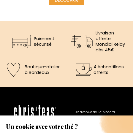
DÉCOUVRIR
Livraison
Paiement
offerte
sécurisé
Mondial Relay
dès 45€
Boutique-atelier
4 échantillons
à Bordeaux
offerts
×
5€ offerts sur votre prochaine
192 avenue de St-Médard,
commande
Eysines
Du lundi au vendredi de 12h à 19h
Inscrivez vous a notre newsletter et recevez
immédiatement un bon de réduction de 5€.