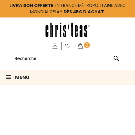
LIVRAISON OFFERTE
EN FRANCE MÉTROPOLITAINE AVEC
MONDIAL RELAY
DÈS 45€ D'ACHAT.
0

MENU