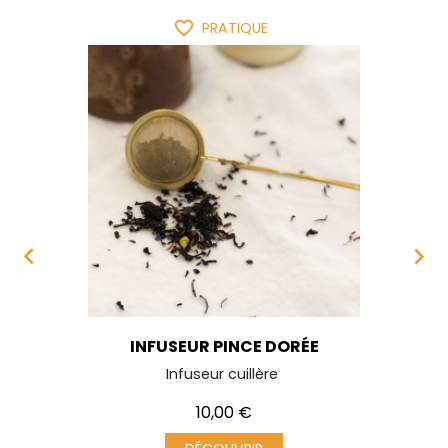
favorite_border
PRATIQUE


INFUSEUR PINCE DORÉE
Infuseur cuillère
Prix
10,00 €