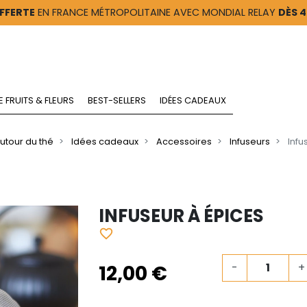
FFERTE
EN FRANCE MÉTROPOLITAINE AVEC MONDIAL RELAY
DÈS 
E FRUITS & FLEURS
BEST-SELLERS
IDÉES CADEAUX
utour du thé
Idées cadeaux
Accessoires
Infuseurs
Infu
INFUSEUR À ÉPICES
favorite_border
12,00 €
-
+