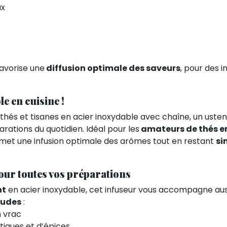
ux
avorise une
diffusion optimale des saveurs
, pour des i
e en cuisine !
 thés et tisanes en acier inoxydable avec chaîne, un usten
ations du quotidien. Idéal pour les
amateurs de thés e
ermet une infusion optimale des arômes tout en restant
si
our toutes vos préparations
nt
en acier inoxydable, cet infuseur vous accompagne aussi
audes
:
n vrac
iques et d’épices