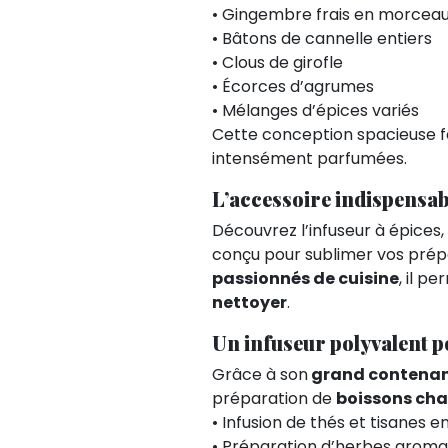
• Gingembre frais en morcea
• Bâtons de cannelle entiers
• Clous de girofle
• Écorces d’agrumes
• Mélanges d’épices variés
Cette conception spacieuse f
intensément parfumées.
L’accessoire indispensabl
Découvrez l’infuseur à épices,
conçu pour sublimer vos prépar
passionnés de cuisine
, il p
nettoyer
.
Un infuseur polyvalent p
Grâce à son
grand contena
préparation de
boissons ch
• Infusion de thés et tisanes e
• Préparation d’herbes aromat