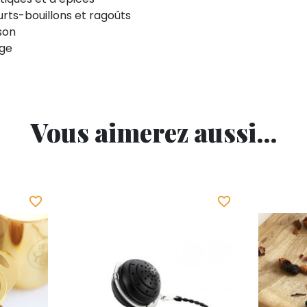
urts-bouillons et ragoûts
son
age
Vous aimerez aussi...
favorite_border
favorite_border