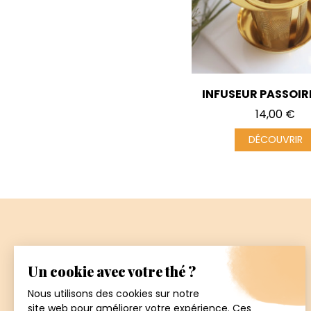
INFUSEUR PASSOIR
Prix
14,00 €
DÉCOUVRIR
Paiement
sécurisé