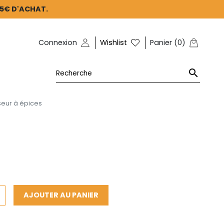
45€ D'ACHAT.
Connexion
Wishlist
Panier
(
0
)

seur à épices
AJOUTER AU PANIER