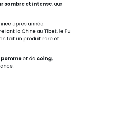
ur sombre et intense
, aux
 année après année.
liant la Chine au Tibet, le Pu-
en fait un produit rare et
e
pomme
et de
coing
,
sance.