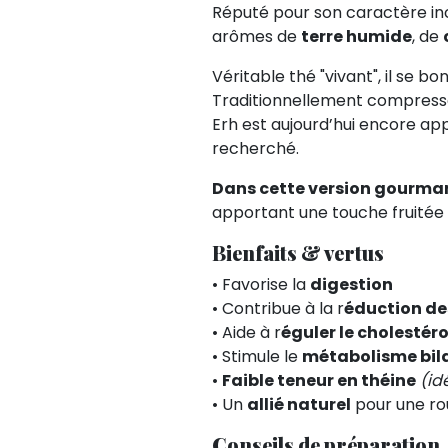
Réputé pour son caractère in
arômes de
terre humide
, de
Véritable thé "vivant", il se b
Traditionnellement compressé p
Erh est aujourd’hui encore a
recherché.
Dans cette version gourm
apportant une touche fruité
Bienfaits & vertus
• Favorise la
digestion
• Contribue à la r
éduction de
• Aide à r
éguler le cholestéro
• Stimule le
métabolisme bila
•
Faible teneur en théine
(id
• Un
allié naturel
pour une ro
Conseils de préparation