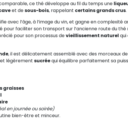
comparable, ce thé développe au fil du temps une
lique
cave
et de
sous-bois
, rappelant
certains grands crus
.
onifie avec l’âge, à l’image du vin, et gagne en complexité
our faciliter son transport sur l’ancienne route du thé re
pprécié pour son processus de
vieillissement naturel
qui 
ande
, il est délicatement assemblé avec des morceaux d
e et légèrement
sucrée
qui équilibre parfaitement sa puis
s graisses
l
ire
éal en journée ou soirée)
utine bien-être et minceur.