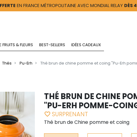
FFERTE
EN FRANCE MÉTROPOLITAINE AVEC MONDIAL RELAY
DÈS 
E FRUITS & FLEURS
BEST-SELLERS
IDÉES CADEAUX
Thés
Pu-Erh
Thé brun de chine pomme et coing "Pu-Erh po
THÉ BRUN DE CHINE PO
"PU-ERH POMME-COIN
SURPRENANT
favorite_border
Thé brun de Chine pomme et coing