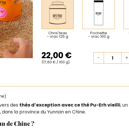
Chris'teas
Pochette
- vrac 125 g
- vrac 100 g
22,00 €
-
+
(17,60 € / 100 g)
ne)
ivers des
thés d’exception avec ce thé Pu-Erh vieilli
, u
Er, dans la province du Yunnan en Chine.
un de Chine ?