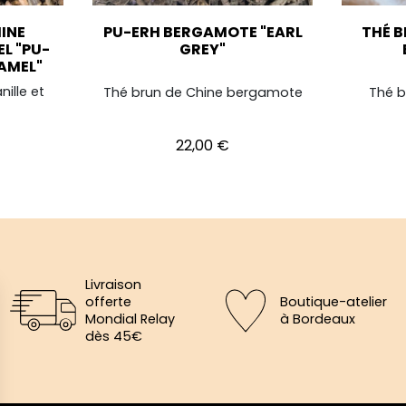
HINE
PU-ERH BERGAMOTE "EARL
THÉ B
L "PU-
GREY"
AMEL"
ille et
Thé brun de Chine bergamote
Thé b
Prix
22,00 €
Livraison
offerte
Boutique-atelier
Mondial Relay
à Bordeaux
dès 45€