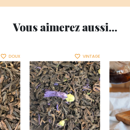
Vous aimerez aussi...
favorite_border
favorite_border
DOUX
VINTAGE