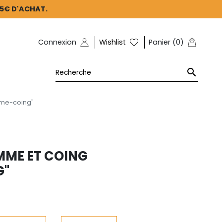
45€ D'ACHAT.
Connexion
Wishlist
Panier
(
0
)

mme-coing"
MME ET COING
G"