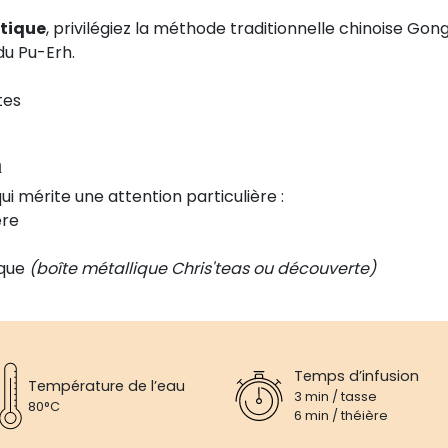
ntique
, privilégiez la méthode traditionnelle chinoise Go
du Pu-Erh.
tes
n
ui mérite une attention particulière :
ère
ique
(boîte métallique Chris'teas ou découverte)
Temps d’infusion
Température de l’eau
3 min / tasse
80°C
6 min / théière