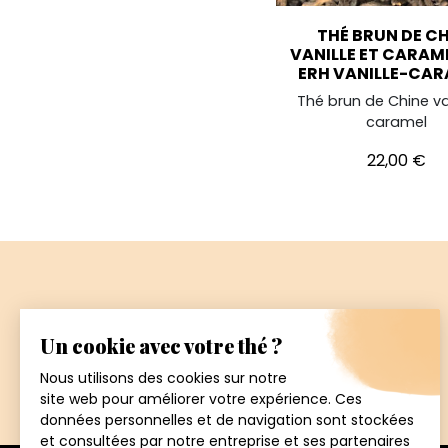
THÉ BRUN DE C
VANILLE ET CARAME
ERH VANILLE-CAR
Thé brun de Chine van
caramel
Prix
22,00 €
Paiement
sécurisé