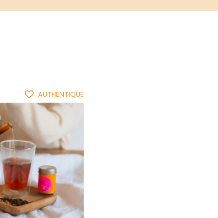
favorite_border
AUTHENTIQUE