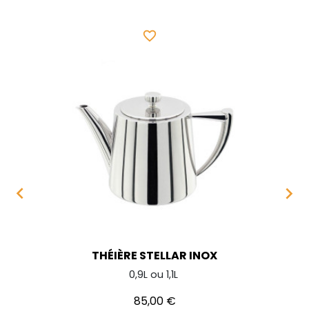
favorite_border


THÉIÈRE STELLAR INOX
0,9L ou 1,1L
Prix
85,00 €