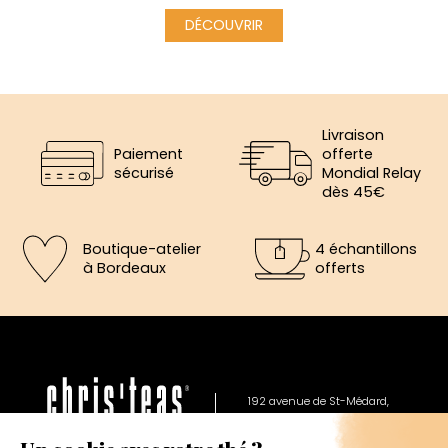
DÉCOUVRIR
Livraison
Paiement
offerte
sécurisé
Mondial Relay
dès 45€
Boutique-atelier
4 échantillons
à Bordeaux
offerts
×
5€ offerts sur votre prochaine
commande
192 avenue de St-Médard,
Eysines
Inscrivez vous a notre newsletter et recevez
Du lundi au vendredi de 12h à 19h