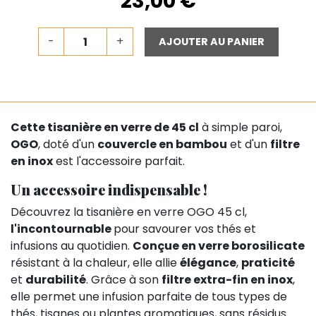
23,00 €
-
+
AJOUTER AU PANIER
Cette tisanière en verre de 45 cl
à simple paroi,
OGO
, doté d'un
couvercle en bambou
et d'un
filtre
en inox
est l'accessoire parfait.
Un accessoire indispensable !
Découvrez la tisanière en verre OGO 45 cl,
l'incontournable
pour savourer vos thés et
infusions au quotidien.
Conçue en verre borosilicate
résistant à la chaleur, elle allie
élégance
,
praticité
et
durabilité
. Grâce à son
filtre extra-fin en inox
,
elle permet une infusion parfaite de tous types de
thés, tisanes ou plantes aromatiques, sans résidus