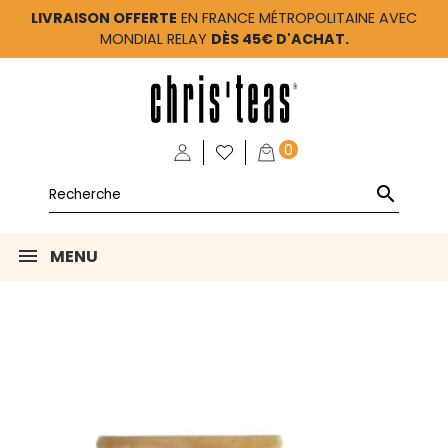
LIVRAISON OFFERTE
EN FRANCE MÉTROPOLITAINE AVEC
MONDIAL RELAY
DÈS 45€ D'ACHAT.
0

MENU