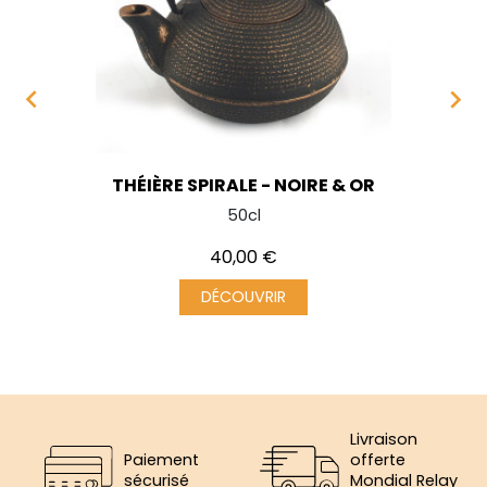


THÉIÈRE SPIRALE - NOIRE & OR
50cl
Prix
40,00 €
DÉCOUVRIR
Livraison
Paiement
offerte
sécurisé
Mondial Relay