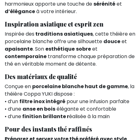
harmonieux apporte une touche de
sérénité
et
d’élégance
à votre intérieur.
Inspiration asiatique et esprit zen
Inspirée des
traditions asiatiques
, cette théière en
porcelaine blanche offre une silhouette
douce
et
apaisante
. Son
esthétique
sobre
et
contemporaine
transforme chaque préparation de
thé en véritable moment de détente.
Des matériaux de qualité
Conçue en
porcelaine blanche haut de gamme
, la
théière Coppa YUKI dispose :
• d’un
filtre inox intégré
pour une infusion parfaite
• d’une
anse en bois
élégante et confortable
• d’une
finition brillante r
éalisée à la main
Pour des instants thé raffinés
Préparez et servez votre thé préféré avec style