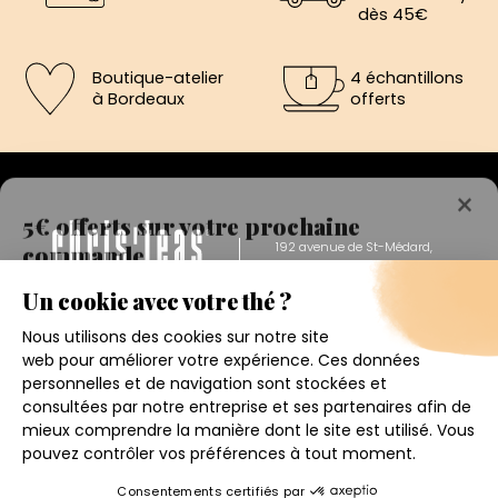
dès 45€
Boutique-atelier
4 échantillons
à Bordeaux
offerts
×
5€ offerts sur votre prochaine
commande
192 avenue de St-Médard,
Eysines
Inscrivez vous a notre newsletter et recevez
Du lundi au vendredi de 12h à 19h
immédiatement un bon de réduction de 5€.
Votre adresse email
Conditions générales de ventes
Mentions légales
J'accepte de recevoir la newsletter et j'ai pris connaissance
de la politique de confidentialité.
Politique de confidentialité
Contact
4.6
★
★
★
★
★
Je m'inscris