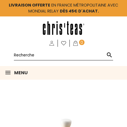
LIVRAISON OFFERTE
EN FRANCE MÉTROPOLITAINE AVEC
MONDIAL RELAY
DÈS 45€ D'ACHAT.
0

MENU