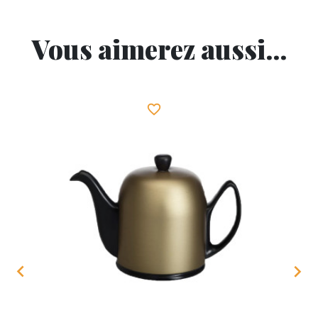
Vous aimerez aussi...
favorite_border

