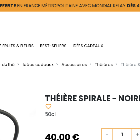
FFERTE
EN FRANCE MÉTROPOLITAINE AVEC MONDIAL RELAY
DÈS 
E FRUITS & FLEURS
BEST-SELLERS
IDÉES CADEAUX
 du thé
Idées cadeaux
Accessoires
Théières
Théière S
THÉIÈRE SPIRALE - NOIR
favorite_border
50cl
40,00 €
-
+