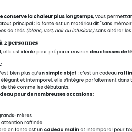
re conserve la chaleur plus longtemps
, vous permettan
atout principal : la fonte est un matériau dit "sans mémoire
ypes de thés
(blanc, vert, noir ou infusions)
sans altérer les
 à 2 personnes
l
, elle est idéale pour préparer environ
deux tasses de t
le
c’est bien plus qu’
un simple objet
: c’est un cadeau
raffi
 élégant et intemporel, elle s’intègre parfaitement dans t
de thé comme les débutants.
cadeau pour de nombreuses occasions :
 grands-mères
 attention raffinée
éière en fonte est un
cadeau malin
et intemporel pour to