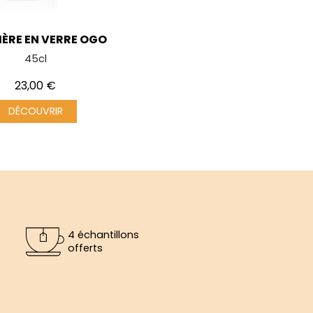
IÈRE EN VERRE OGO
45cl
Prix
23,00 €
DÉCOUVRIR
4 échantillons
offerts