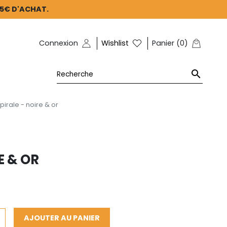
45€ D'ACHAT.
Connexion
Wishlist
Panier
(
0
)

pirale - noire & or
E & OR
AJOUTER AU PANIER