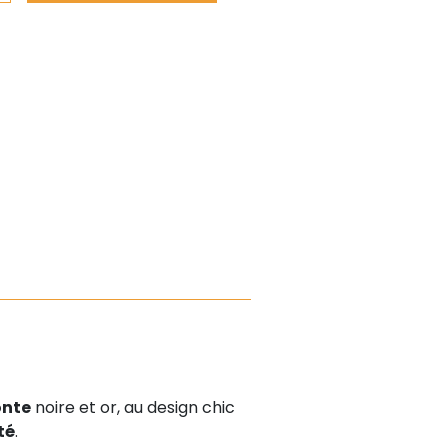
onte
noire et or, au design chic
té
.