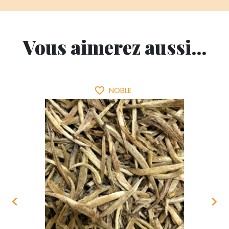
Vous aimerez aussi...
favorite_border
NOBLE

