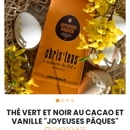
THÉ VERT ET NOIR AU CACAO ET
VANILLE "JOYEUSES PÂQUES"
CHOCOLATÉ
favorite_border