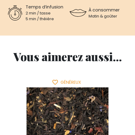
Temps d’infusion
À consommer
2 min / tasse
Matin & goûter
5 min / théière
Vous aimerez aussi...
favorite_border
GÉNÉREUX