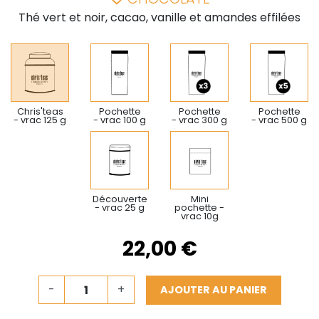
Thé vert et noir, cacao, vanille et amandes effilées
Chris'teas
Pochette
Pochette
Pochette
- vrac 125 g
- vrac 100 g
- vrac 300 g
- vrac 500 g
Découverte
Mini
- vrac 25 g
pochette -
vrac 10g
22,00 €
-
+
AJOUTER AU PANIER