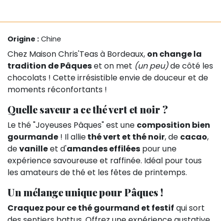
Origine :
Chine
Chez Maison Chris'Teas à Bordeaux,
on change la
tradition de Pâques
et on met
(un peu)
de côté les
chocolats ! Cette irrésistible envie de douceur et de
moments réconfortants !
Quelle saveur a ce thé vert et noir ?
Le thé "Joyeuses Pâques" est une
composition bien
gourmande
! Il allie
thé vert et thé noir
, de
cacao
,
de
vanille
et d'
amandes effilées
pour une
expérience savoureuse et raffinée. Idéal pour tous
les amateurs de thé et les fêtes de printemps.
Un mélange unique pour Pâques !
Craquez pour ce thé gourmand et festif
qui sort
des sentiers battus. Offrez une expérience gustative