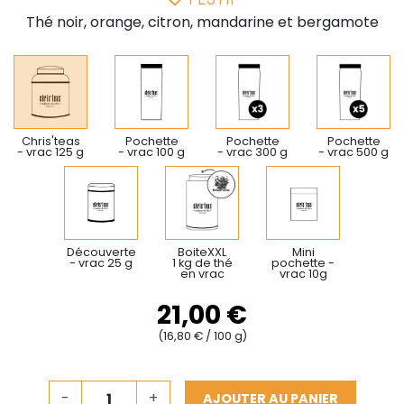
Thé noir, orange, citron, mandarine et bergamote
Chris'teas
Pochette
Pochette
Pochette
- vrac 125 g
- vrac 100 g
- vrac 300 g
- vrac 500 g
Découverte
BoiteXXL
Mini
- vrac 25 g
1 kg de thé
pochette -
en vrac
vrac 10g
21,00 €
(16,80 € / 100 g)
-
+
AJOUTER AU PANIER