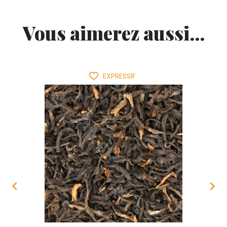
Vous aimerez aussi...
favorite_border
EXPRESSIF

