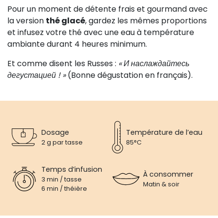
Pour un moment de détente frais et gourmand avec
la version
thé glacé
, gardez les mêmes proportions
et infusez votre thé avec une eau à température
ambiante durant 4 heures minimum.
Et comme disent les Russes :
« И наслаждайтесь
дегустацией ! »
(Bonne dégustation en français).
Dosage
Température de l’eau
2 g par tasse
85°C
Temps d’infusion
À consommer
3 min / tasse
Matin & soir
6 min / théière