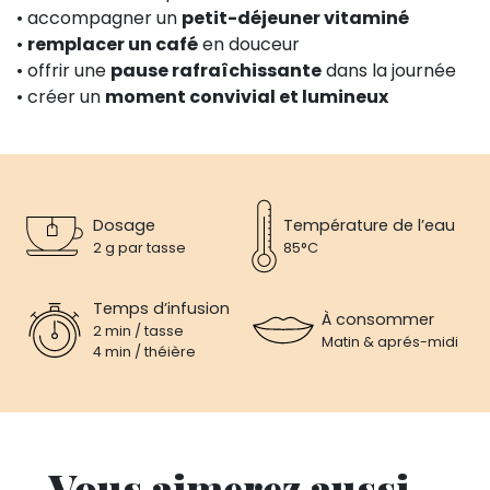
• accompagner un
petit-déjeuner vitaminé
•
remplacer un café
en douceur
• offrir une
pause rafraîchissante
dans la journée
• créer un
moment convivial et lumineux
Dosage
Température de l’eau
2 g par tasse
85°C
Temps d’infusion
À consommer
2 min / tasse
Matin & aprés-midi
4 min / théière
Vous aimerez aussi...