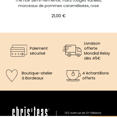
Thé noir semi-fermenté, fruits rouges vanillés,
morceaux de pommes caramélisées, rose
Prix
21,00 €
Livraison
Paiement
offerte
sécurisé
Mondial Relay
dès 45€
Boutique-atelier
4 échantillons
à Bordeaux
offerts
×
5€ offerts sur votre prochaine
commande
192 avenue de St-Médard,
Eysines