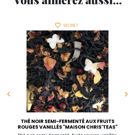
favorite_border
SECRET


THÉ NOIR SEMI-FERMENTÉ AUX FRUITS
ROUGES VANILLÉS "MAISON CHRIS'TEAS"