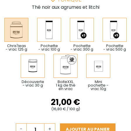
Thé noir aux agrumes et litchi
Chris'teas
Pochette
Pochette
Pochette
- vrac 125 g
- vrac 100 g
- vrac 300 g
- vrac 500 g
Découverte
BoiteXXL
Mini
- vrac 30 g
1 kg de thé
pochette -
en vrac
vrac 10g
21,00 €
(16,80 € / 100 g)
-
+
AJOUTER AU PANIER